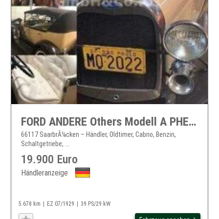
FORD ANDERE Others Modell A PHEATON H-KZ Restauration CA
66117 SaarbrÃ¼cken – Händler, Oldtimer, Cabrio, Benzin,
Schaltgetriebe, ...
19.900 Euro
Händleranzeige
5.678 km
EZ 07/1929
39 PS/29 kW