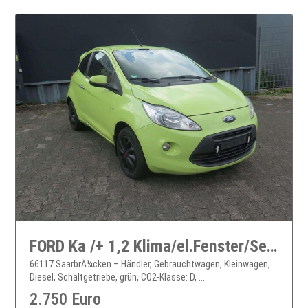
FORD Ka /+ 1,2 Klima/el.Fenster/Service u.TüV 02/27,
66117 SaarbrÃ¼cken – Händler, Gebrauchtwagen, Kleinwagen,
Diesel, Schaltgetriebe, grün, CO2-Klasse: D, ...
2.750 Euro