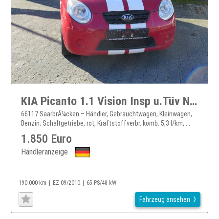
KIA Picanto 1.1 Vision Insp u.Tüv Neu 1.HND gepf. !!
66117 SaarbrÃ¼cken – Händler, Gebrauchtwagen, Kleinwagen,
Benzin, Schaltgetriebe, rot, Kraftstoffverbr. komb. 5,3 l/km, ...
1.850 Euro
Händleranzeige
190.000 km
EZ 09/2010
65 PS/48 kW
Fahrzeug ansehen