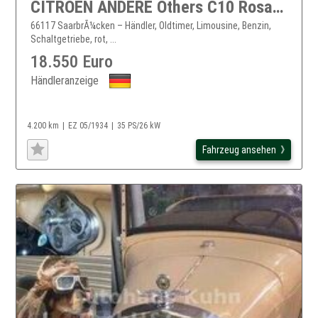
CITROEN ANDERE Others C10 Rosalie / deut. Papiere/ VOLLRESTAURI
66117 SaarbrÃ¼cken – Händler, Oldtimer, Limousine, Benzin,
Schaltgetriebe, rot, ...
18.550 Euro
Händleranzeige
4.200 km
EZ 05/1934
35 PS/26 kW
Fahrzeug ansehen