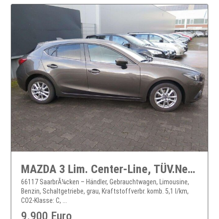
MAZDA 3 Lim. Center-Line, TÜV.Neu,Navi,Klimaauto.,TOP
66117 SaarbrÃ¼cken – Händler, Gebrauchtwagen, Limousine,
Benzin, Schaltgetriebe, grau, Kraftstoffverbr. komb. 5,1 l/km,
CO2-Klasse: C, ...
9.900 Euro