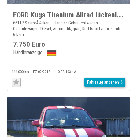
FORD Kuga Titanium Allrad lückenl. Scheckheft Tüv Neu
66117 SaarbrÃ¼cken – Händler, Gebrauchtwagen,
Geländewagen, Diesel, Automatik, grau, Kraftstoffverbr. komb.
6 l/km, ...
7.750 Euro
Händleranzeige
144.000 km
EZ 02/2012
140 PS/103 kW
Fahrzeug ansehen