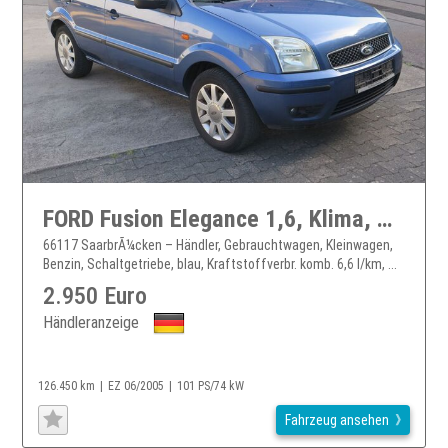
FORD Fusion Elegance 1,6, Klima, Navi, TÜV Neu, TOP
66117 SaarbrÃ¼cken – Händler, Gebrauchtwagen, Kleinwagen,
Benzin, Schaltgetriebe, blau, Kraftstoffverbr. komb. 6,6 l/km, ...
2.950 Euro
Händleranzeige
126.450 km
EZ 06/2005
101 PS/74 kW
Fahrzeug ansehen