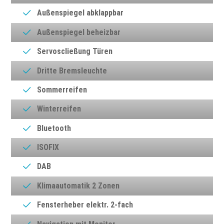
Außenspiegel abklappbar
Außenspiegel beheizbar
Servoscließung Türen
Dritte Bremsleuchte
Sommerreifen
Winterreifen
Bluetooth
ISOFIX
DAB
Klimaautomatik 2 Zonen
Fensterheber elektr. 2-fach