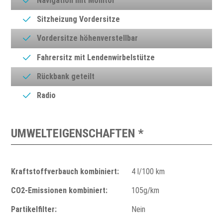
Navigation mit Monitor
Sitzheizung Vordersitze
Vordersitze höhenverstellbar
Fahrersitz mit Lendenwirbelstütze
Rückbank geteilt
Radio
UMWELTEIGENSCHAFTEN *
Kraftstoffverbauch kombiniert:
4 l/100 km
CO2-Emissionen kombiniert:
105g/km
Partikelfilter:
Nein