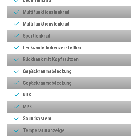
Lederlenkrad
Multifunktionslenkrad
Multifunktionslenkrad
Sportlenkrad
Lenksäule höhenverstellbar
Rückbank mit Kopfstützen
Gepäckraumabdeckung
Gepäckraumabdeckung
RDS
MP3
Soundsystem
Temperaturanzeige