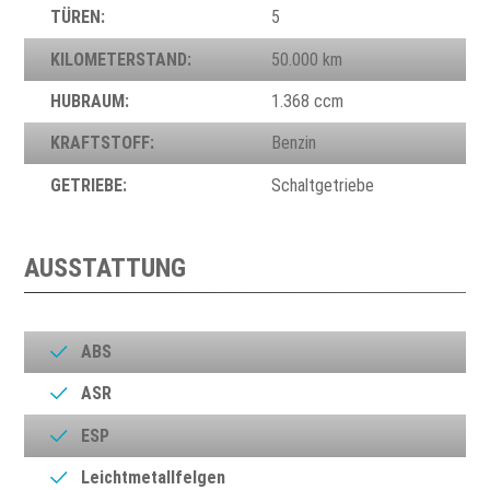
TÜREN:
5
KILOMETERSTAND:
50.000 km
HUBRAUM:
1.368 ccm
KRAFTSTOFF:
Benzin
GETRIEBE:
Schaltgetriebe
AUSSTATTUNG
ABS
ASR
ESP
Leichtmetallfelgen