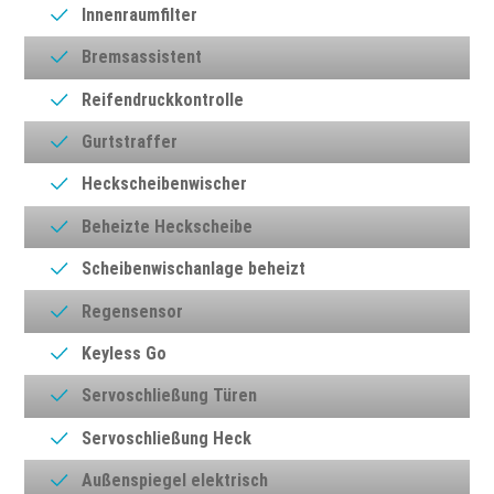
Innenraumfilter
Bremsassistent
Reifendruckkontrolle
Gurtstraffer
Heckscheibenwischer
Beheizte Heckscheibe
Scheibenwischanlage beheizt
Regensensor
Keyless Go
Servoschließung Türen
Servoschließung Heck
Außenspiegel elektrisch