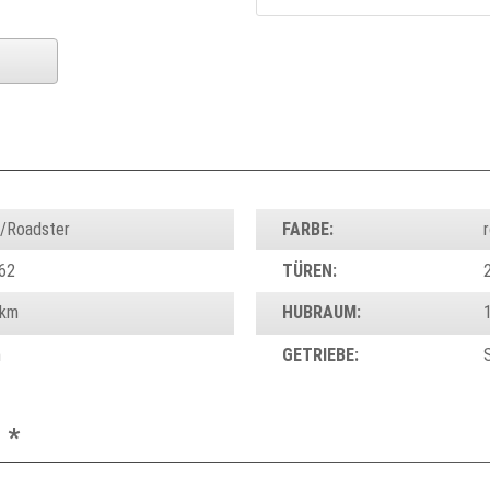
o/Roadster
FARBE:
62
TÜREN:
 km
HUBRAUM:
n
GETRIEBE:
 *