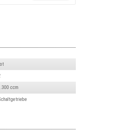
rot
2
1.300 ccm
Schaltgetriebe