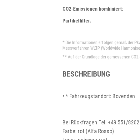
CO2-Emissionen kombiniert:
Partikelfilter:
* Die Informationen erfolgen gemäß der P
Messverfahren WLTP (Worldwide Harmonised 
** Auf der Grundlage der gemessenen CO2-E
BESCHREIBUNG
• * Fahrzeugstandort: Bovenden
Bei Rückfragen Tel. +49 551/8202
Farbe: rot (Alfa Rosso)
Leder: schwarz /rot