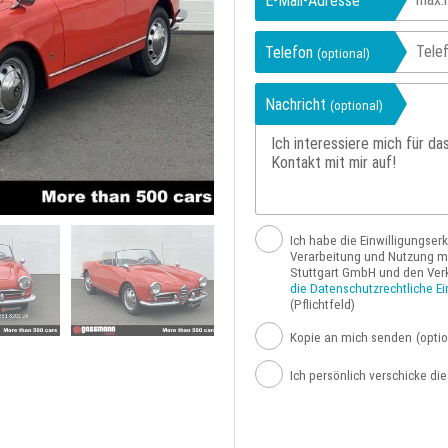
E-Mail-Adresse
Telefon
(optional)
Nachricht
(optional)
Ich habe die Einwilligungser
Verarbeitung und Nutzung me
Stuttgart GmbH und den Ver
die Datenschutzrechtliche Ei
(Pflichtfeld)
Kopie an mich senden
(optio
Ich persönlich verschicke di