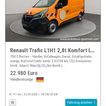
Renault Trafic L1H1 2,8t Komfort LED AHK Sortimo-Regal Klima Heckflügeltüren 180° PDC
75015 Bretten – Händler, Unfallwagen, Diesel, Schaltgetriebe,
orange, Kraftstoffverbr. komb. 5,4 l/100 km, CO2-Emissionen
komb.: [object Object]g CO₂/km (komb.), ...
22.980 Euro
Händleranzeige
47.111 km
EZ 07/2020
145 PS/107 kW
Fahrzeug ansehen