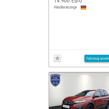
14.900 Euro
Händleranzeige
Fahrzeug anseh