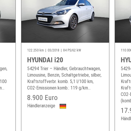
122.250 km
03/2018
84 PS/62 kW
110.00
HYUNDAI i20
HYU
gen,
54294 Trier – Händler, Gebrauchtwagen,
54294
,
Limousine, Benzin, Schaltgetriebe, silber,
Limou
/100
Kraftstoffverbr. komb. 5,1 l/100 km,
Kraft
...
CO2-Emissionen komb.: 119 g/km...
Kraft
CO2-
8.900 Euro
(komb
Händleranzeige
17.
Händl