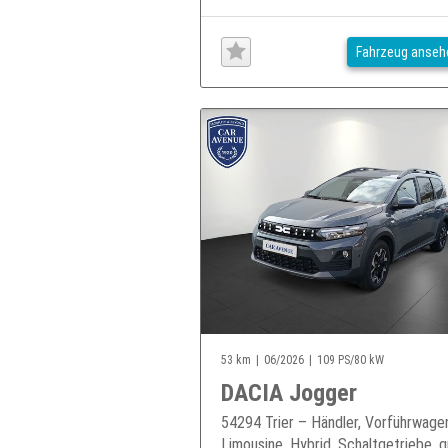
Fahrzeug anseh
53 km
06/2026
109 PS/80 kW
DACIA Jogger
54294 Trier – Händler, Vorführwage
Limousine, Hybrid, Schaltgetriebe, g