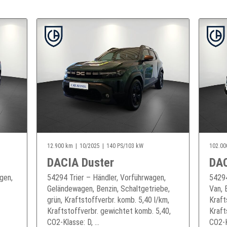
12.900 km
10/2025
140 PS/103 kW
102.00
DACIA Duster
DAC
gen,
54294 Trier – Händler, Vorführwagen,
54294
Geländewagen, Benzin, Schaltgetriebe,
Van, 
grün, Kraftstoffverbr. komb. 5,40 l/km,
Kraft
Kraftstoffverbr. gewichtet komb. 5,40,
Kraft
CO2-Klasse: D, ...
CO2-Kl