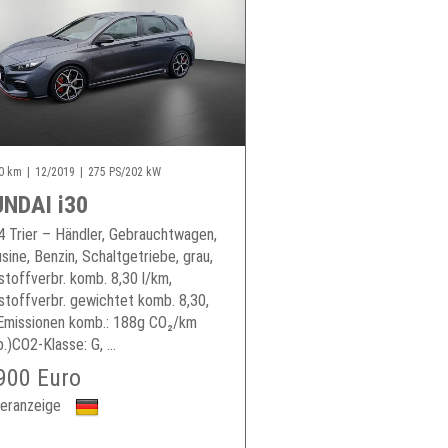
0 km
12/2019
275 PS/202 kW
NDAI i30
 Trier – Händler, Gebrauchtwagen,
sine, Benzin, Schaltgetriebe, grau,
stoffverbr. komb. 8,30 l/km,
stoffverbr. gewichtet komb. 8,30,
Emissionen komb.: 188g CO₂/km
.)CO2-Klasse: G, ...
900 Euro
eranzeige