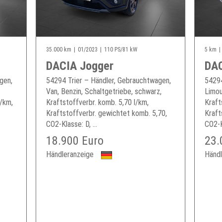
35.000 km
01/2023
110 PS/81 kW
5 km
DACIA Jogger
DAC
gen,
54294 Trier – Händler, Gebrauchtwagen,
54294
Van, Benzin, Schaltgetriebe, schwarz,
Limou
g/km,
Kraftstoffverbr. komb. 5,70 l/km,
Kraft
Kraftstoffverbr. gewichtet komb. 5,70,
Kraft
CO2-Klasse: D, ...
CO2-Kl
18.900 Euro
23.
Händleranzeige
Händl