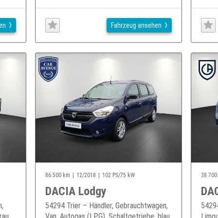
en
Fahrzeug ansehen
86.500 km
12/2018
102 PS/75 kW
38.700
DACIA Lodgy
DAC
n,
54294 Trier – Händler, Gebrauchtwagen,
54294
rau,
Van, Autogas (LPG), Schaltgetriebe, blau,
Limou