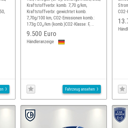
Kraftstoffverbr. komb. 7,70 g/km,
Strom
50,
Kraftstoffverbr. gewichtet komb.
CO2-Kl
7,70g/100 km, CO2-Emissionen komb.:
13.
173g CO₂/km (komb.)CO2-Klasse: F, ...
Händl
9.500 Euro
Händleranzeige
en
Fahrzeug ansehen