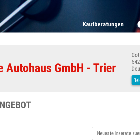
Kaufberatungen
Gott
542
e Autohaus GmbH - Trier
Deu
Tel
ANGEBOT