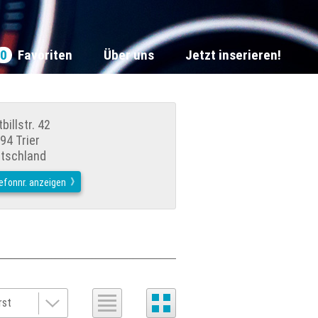
0
Favoriten
Über uns
Jetzt inserieren!
billstr. 42
94 Trier
tschland
efonnr. anzeigen