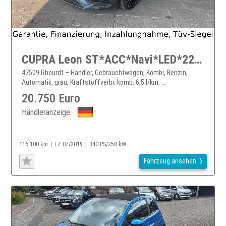
CUPRA Leon ST*ACC*Navi*LED*229EUR mtl.
47509 Rheurdt – Händler, Gebrauchtwagen, Kombi, Benzin,
Automatik, grau, Kraftstoffverbr. komb. 6,5 l/km, ...
20.750 Euro
Händleranzeige
116.100 km
EZ 07/2019
340 PS/250 kW
Fahrzeug ansehen