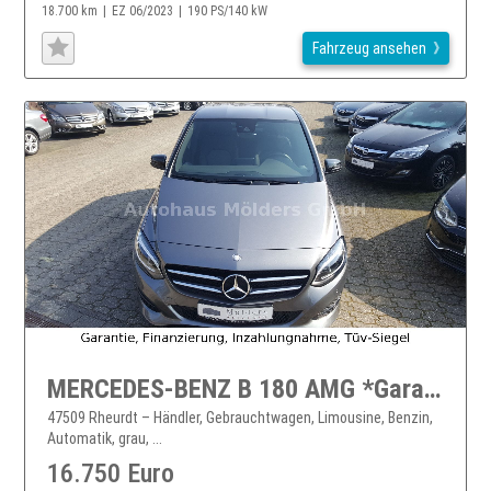
18.700 km
EZ 06/2023
190 PS/140 kW
Fahrzeug ansehen
MERCEDES-BENZ B 180 AMG *Garantie*AHK*Navi*LED*189EUR mtl.
47509 Rheurdt – Händler, Gebrauchtwagen, Limousine, Benzin,
Automatik, grau, ...
16.750 Euro