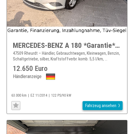
MERCEDES-BENZ A 180 *Garantie*PDC*Navi*199EUR mtl.
47509 Rheurdt – Händler, Gebrauchtwagen, Kleinwagen, Benzin,
Schaltgetriebe, silber, Kraftstoffverbr. komb. 5,5 l/km, ...
12.650 Euro
Händleranzeige
63.000 km
EZ 11/2014
122 PS/90 kW
Fahrzeug ansehen