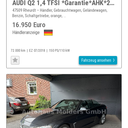
AUDI Q2 1,4 TFSI *Garantie*AHK*229EUR mtl.
47509 Rheurdt – Händler, Gebrauchtwagen, Geländewagen,
Benzin, Schaltgetriebe, orange, ...
16.950 Euro
Händleranzeige
72.000 km
EZ 07/2018
150 PS/110 kW
Fahrzeug ansehen