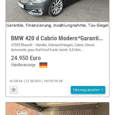
BMW 420 d Cabrio Modern*Garantie*Navi*Head-Up*289EURmtl
47509 Rheurdt – Händler, Gebrauchtwagen, Cabrio, Diesel,
Automatik, grau, Kraftstoffverbr. komb. 4,4 l/km, ...
24.950 Euro
Händleranzeige
65.500 km
EZ 05/2014
184 PS/135 kW
Fahrzeug ansehen