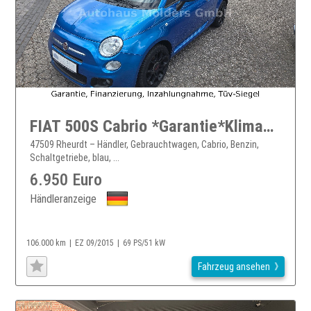
FIAT 500S Cabrio *Garantie*Klima*139EUR mtl.
47509 Rheurdt – Händler, Gebrauchtwagen, Cabrio, Benzin,
Schaltgetriebe, blau, ...
6.950 Euro
Händleranzeige
106.000 km
EZ 09/2015
69 PS/51 kW
Fahrzeug ansehen