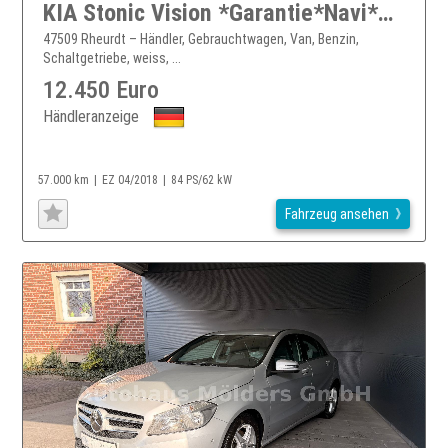
KIA Stonic Vision *Garantie*Navi*159EUR mtl.
47509 Rheurdt – Händler, Gebrauchtwagen, Van, Benzin,
Schaltgetriebe, weiss, ...
12.450 Euro
Händleranzeige
57.000 km
EZ 04/2018
84 PS/62 kW
Fahrzeug ansehen