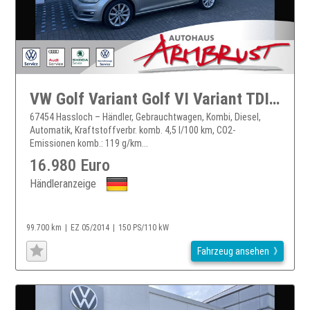
VW Golf Variant Golf VI Variant TDI DSG Highline Navi Xenon Klima Einparkhilfe el. Fenster
67454 Hassloch – Händler, Gebrauchtwagen, Kombi, Diesel,
Automatik, Kraftstoffverbr. komb. 4,5 l/100 km, CO2-
Emissionen komb.: 119 g/km...
16.980 Euro
Händleranzeige
99.700 km
EZ 05/2014
150 PS/110 kW
Fahrzeug ansehen