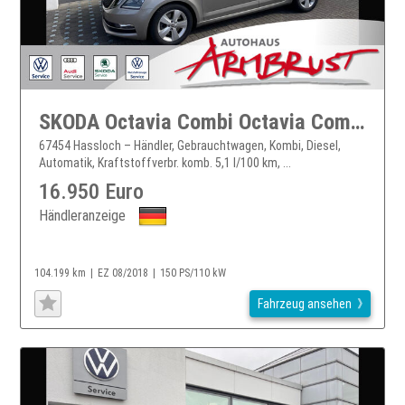
SKODA Octavia Combi Octavia Combi TDI DSG Allrad LED Klima Einparkhilfe el. Fenster
67454 Hassloch – Händler, Gebrauchtwagen, Kombi, Diesel,
Automatik, Kraftstoffverbr. komb. 5,1 l/100 km, ...
16.950 Euro
Händleranzeige
104.199 km
EZ 08/2018
150 PS/110 kW
Fahrzeug ansehen