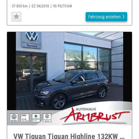
37.850 km
EZ 04/2018
95 PS/70 kW
Fahrzeug ansehen
VW Tiguan Tiguan Highline 132KW 4 Motion DSG Navi LED Klima Einparkhilfe el. Fenster