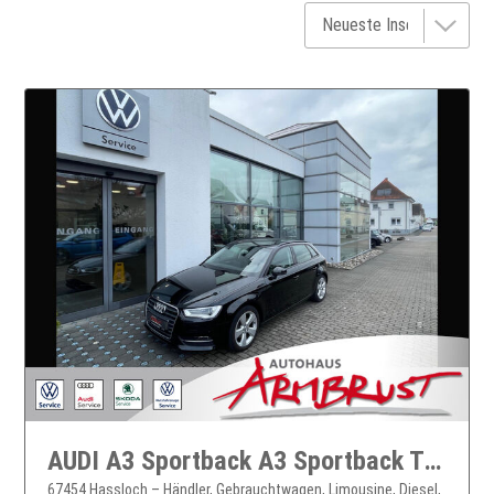
AUDI A3 Sportback A3 Sportback TDI 110 KW DSG Bluetooth Navi Xenon Klima el. Fenster
67454 Hassloch – Händler, Gebrauchtwagen, Limousine, Diesel,