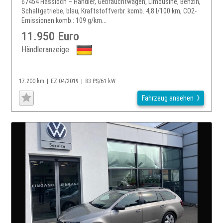
67454 Hassloch – Händler, Gebrauchtwagen, Limousine, Benzin,
Schaltgetriebe, blau, Kraftstoffverbr. komb. 4,8 l/100 km, CO2-
Emissionen komb.: 109 g/km...
11.950 Euro
Händleranzeige
17.200 km
EZ 04/2019
83 PS/61 kW
Fahrzeug ansehen