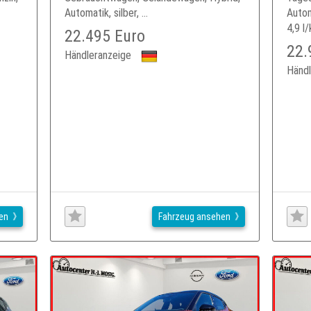
Automatik, silber, ...
Autom
4,9 l/
22.495 Euro
22.
Händleranzeige
Händl
en
Fahrzeug ansehen