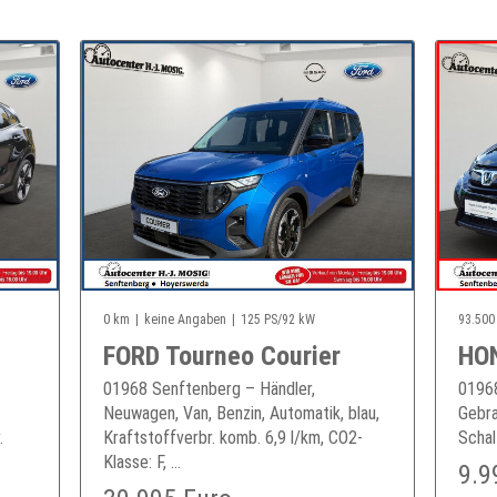
0 km
keine Angaben
125 PS/92 kW
93.500
FORD Tourneo Courier
HO
01968 Senftenberg – Händler,
01968
Neuwagen, Van, Benzin, Automatik, blau,
Gebra
.
Kraftstoffverbr. komb. 6,9 l/km, CO2-
Schal
Klasse: F, ...
9.9