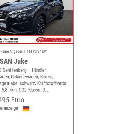
keine Angaben
114 PS/84 kW
SAN Juke
 Senftenberg – Händler,
gen, Geländewagen, Benzin,
tgetriebe, schwarz, Kraftstoffverbr.
 5,8 l/km, CO2-Klasse: D, ...
495 Euro
eranzeige