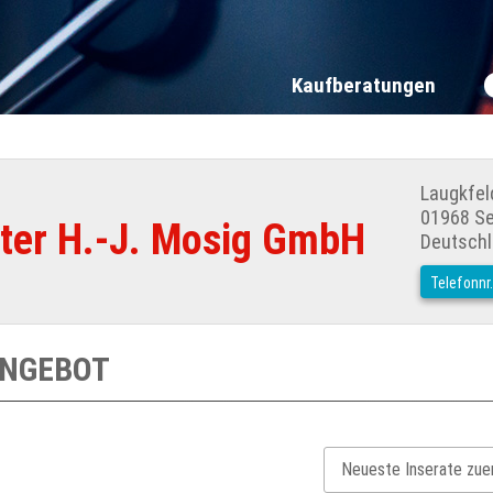
Kaufberatungen
Laugkfel
01968 S
ter H.-J. Mosig GmbH
Deutsch
Telefonnr
ANGEBOT