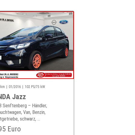
 km
01/2016
102 PS/75 kW
NDA Jazz
 Senftenberg – Händler,
uchtwagen, Van, Benzin,
tgetriebe, schwarz, ...
95 Euro