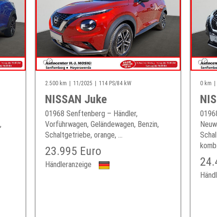
2.500 km
11/2025
114 PS/84 kW
0 km
NISSAN Juke
NIS
01968 Senftenberg – Händler,
01968
,
Vorführwagen, Geländewagen, Benzin,
Neuwa
Schaltgetriebe, orange, ...
Schal
komb.
23.995 Euro
24.
Händleranzeige
Händl