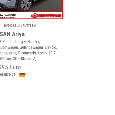
m
10/2024
242 PS/178 kW
SAN Ariya
 Senftenberg – Händler,
uchtwagen, Geländewagen, Elektro,
atik, grau, Stromverbr. komb. 18,7
00 km, CO2-Klasse: A, ...
995 Euro
eranzeige