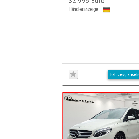
32.995 Euro
Händleranzeige
Fahrzeug anseh