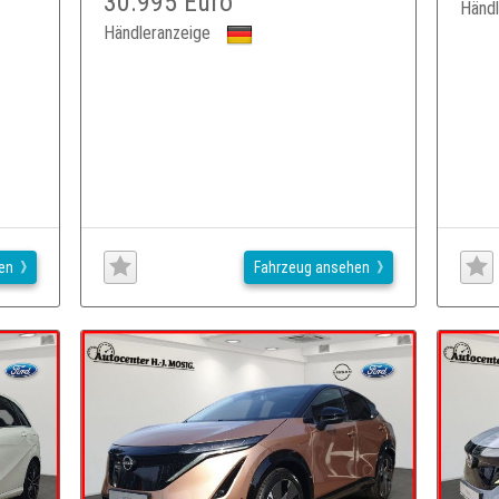
30.995 Euro
Händl
Händleranzeige
en
Fahrzeug ansehen