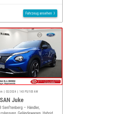
Fahrzeug ansehen
km
02/2024
143 PS/105 kW
SAN Juke
 Senftenberg – Händler,
zulassung, Geländewagen, Hybrid,