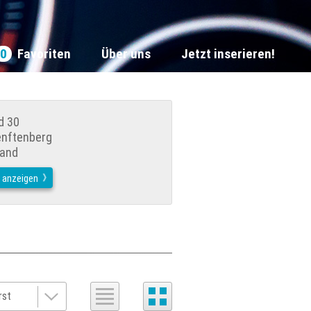
0
Favoriten
Über uns
Jetzt inserieren!
d 30
enftenberg
land
. anzeigen