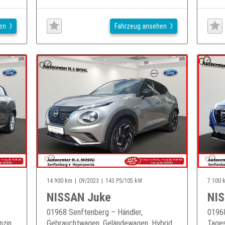
en
Fahrzeug ansehen
14.900 km
09/2023
143 PS/105 kW
7.100 
NISSAN Juke
NIS
01968 Senftenberg – Händler,
01968
zin,
Gebrauchtwagen, Geländewagen, Hybrid,
Tages