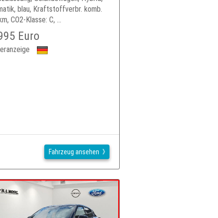
atik, blau, Kraftstoffverbr. komb.
km, CO2-Klasse: C, ...
995 Euro
eranzeige
Fahrzeug ansehen