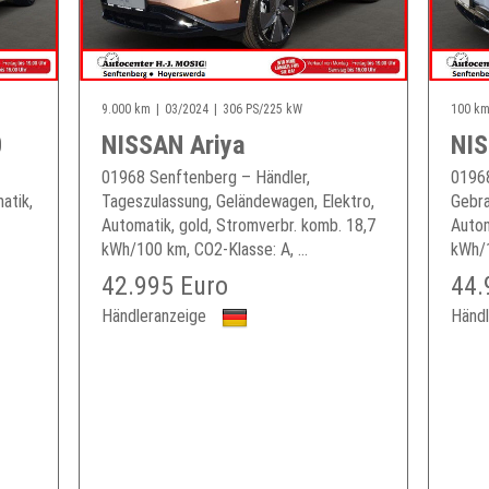
9.000 km
03/2024
306 PS/225 kW
100 k
0
NISSAN Ariya
NIS
01968 Senftenberg – Händler,
01968
atik,
Tageszulassung, Geländewagen, Elektro,
Gebra
Automatik, gold, Stromverbr. komb. 18,7
Autom
kWh/100 km, CO2-Klasse: A, ...
kWh/1
42.995 Euro
44.
Händleranzeige
Händl