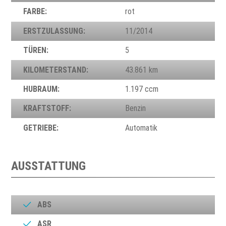
FARBE:
rot
ERSTZULASSUNG:
11/2014
TÜREN:
5
KILOMETERSTAND:
43.861 km
HUBRAUM:
1.197 ccm
KRAFTSTOFF:
Benzin
GETRIEBE:
Automatik
AUSSTATTUNG
ABS
ASR