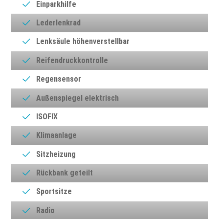
Einparkhilfe
Lederlenkrad
Lenksäule höhenverstellbar
Reifendruckkontrolle
Regensensor
Außenspiegel elektrisch
ISOFIX
Klimaanlage
Sitzheizung
Rückbank geteilt
Sportsitze
Radio