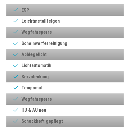
ESP
Leichtmetallfelgen
Wegfahrsperre
Scheinwerferreinigung
Abbiegelicht
Lichtautomatik
Servolenkung
Tempomat
Wegfahrsperre
HU & AU neu
Scheckheft gepflegt