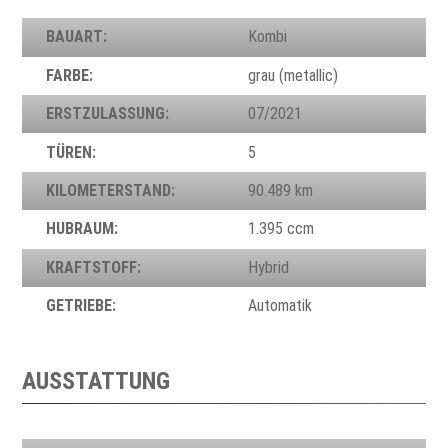
BAUART:
Kombi
FARBE:
grau (metallic)
ERSTZULASSUNG:
07/2021
TÜREN:
5
KILOMETERSTAND:
90.489 km
HUBRAUM:
1.395 ccm
KRAFTSTOFF:
Hybrid
GETRIEBE:
Automatik
AUSSTATTUNG