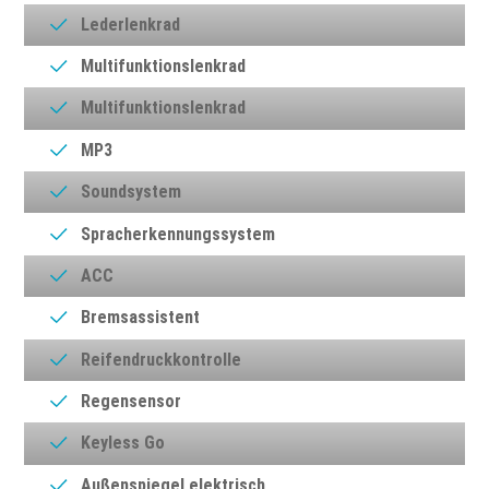
Lederlenkrad
Multifunktionslenkrad
Multifunktionslenkrad
MP3
Soundsystem
Spracherkennungssystem
ACC
Bremsassistent
Reifendruckkontrolle
Regensensor
Keyless Go
Außenspiegel elektrisch