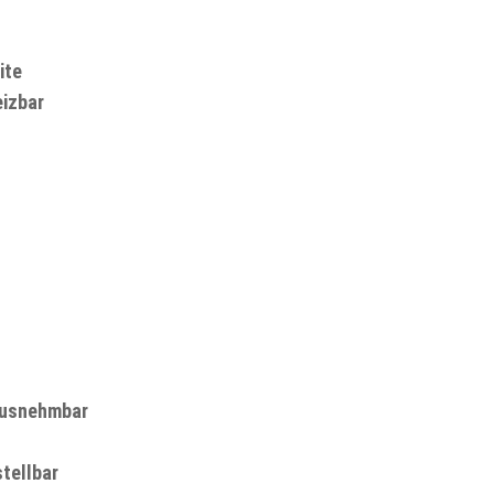
ite
eizbar
ausnehmbar
tellbar