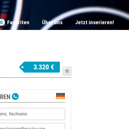
0
Favoriten
Über uns
Jetzt inserieren!
3.320 €
EREN