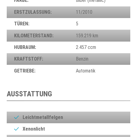
FARBE:
silber (metallic)
ERSTZULASSUNG:
11/2010
TÜREN:
5
KILOMETERSTAND:
159.219 km
HUBRAUM:
2.457 ccm
KRAFTSTOFF:
Benzin
GETRIEBE:
Automatik
AUSSTATTUNG
Leichtmetallfelgen
Xenonlicht