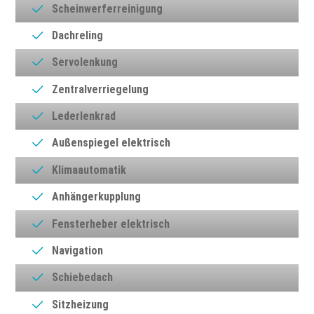
Scheinwerferreinigung
Dachreling
Servolenkung
Zentralverriegelung
Lederlenkrad
Außenspiegel elektrisch
Klimaautomatik
Anhängerkupplung
Fensterheber elektrisch
Navigation
Schiebedach
Sitzheizung