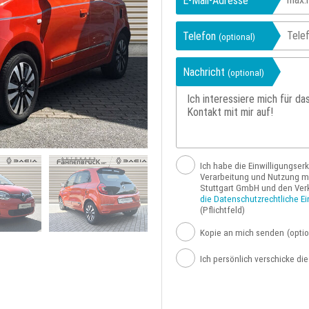
E-Mail-Adresse
Telefon
(optional)
Nachricht
(optional)
Ich habe die Einwilligungser
Verarbeitung und Nutzung me
Stuttgart GmbH und den Ver
die Datenschutzrechtliche Ei
(Pflichtfeld)
Kopie an mich senden
(optio
Ich persönlich verschicke di