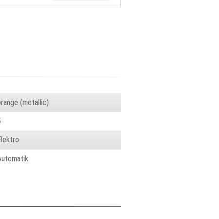
orange (metallic)
5
Elektro
Automatik