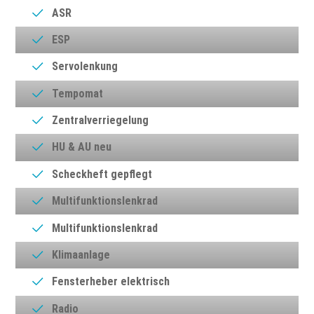
ASR
ESP
Servolenkung
Tempomat
Zentralverriegelung
HU & AU neu
Scheckheft gepflegt
Multifunktionslenkrad
Multifunktionslenkrad
Klimaanlage
Fensterheber elektrisch
Radio