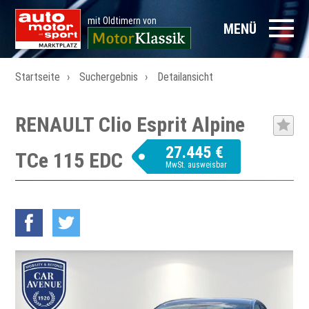
mit Oldtimern von
MENÜ
Startseite
Suchergebnis
Detailansicht
RENAULT Clio Esprit Alpine
27.445 €
TCe 115 EDC
MwSt. ausweisbar