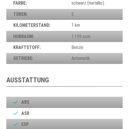
FARBE:
schwarz (metallic)
TÜREN:
5
KILOMETERSTAND:
1 km
HUBRAUM:
1.199 ccm
KRAFTSTOFF:
Benzin
GETRIEBE:
Automatik
AUSSTATTUNG
ABS
ASR
ESP