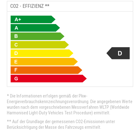
CO2 - EFFIZIENZ **
* Die Informationen erfolgen gemäß der Pkw-
Energieverbrauchskennzeichnungsverordnung. Die angegebenen Werte
wurden nach dem vorgeschriebenen Messverfahren WLTP (Worldwide
Harmonised Light-Duty Vehicles Test Procedure) ermittelt.
** Auf der Grundlage der gemessenen CO2-Emissionen unter
Berücksichtigung der Masse des Fahrzeugs ermittelt.