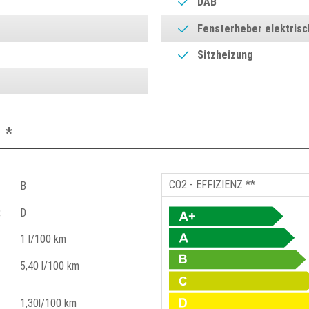
DAB
Fensterheber elektrisc
Sitzheizung
 *
CO2 - EFFIZIENZ **
B
:
D
1 l/100 km
5,40 l/100 km
1,30l/100 km