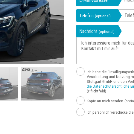
E-Mail-Adresse
Telefon
(optional)
Nachricht
(optional)
Ich habe die Einwilligungser
Verarbeitung und Nutzung me
Stuttgart GmbH und den Ver
die Datenschutzrechtliche Ei
(Pflichtfeld)
Kopie an mich senden
(optio
Ich persönlich verschicke di