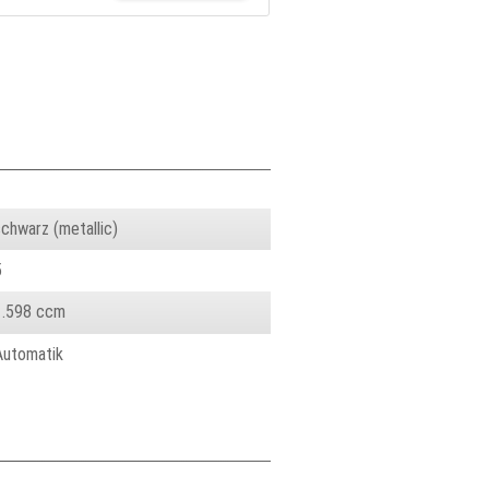
schwarz (metallic)
5
1.598 ccm
Automatik