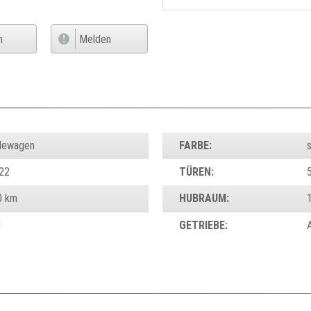
n
Melden
dewagen
FARBE:
22
TÜREN:
0 km
HUBRAUM:
d
GETRIEBE: