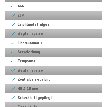
ASR
ESP
Leichtmetallfelgen
Wegfahrsperre
Lichtautomatik
Servolenkung
Tempomat
Wegfahrsperre
Zentralverriegelung
HU & AU neu
Scheckheft gepflegt
Einparkhilfe