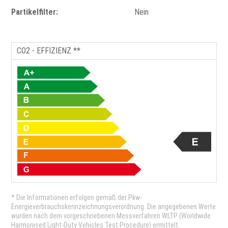
Partikelfilter:
Nein
CO2 - EFFIZIENZ **
* Die Informationen erfolgen gemäß der Pkw-
Energieverbrauchskennzeichnungsverordnung. Die angegebenen Werte
wurden nach dem vorgeschriebenen Messverfahren WLTP (Worldwide
Harmonised Light-Duty Vehicles Test Procedure) ermittelt.