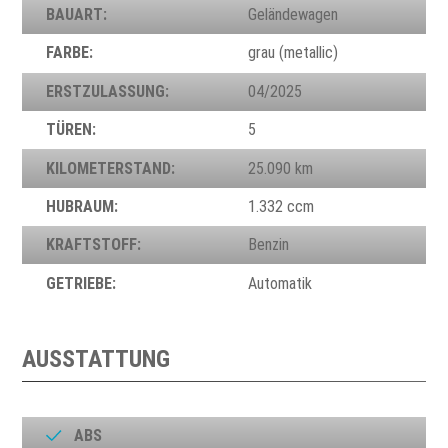
BAUART:
Geländewagen
FARBE:
grau (metallic)
ERSTZULASSUNG:
04/2025
TÜREN:
5
KILOMETERSTAND:
25.090 km
HUBRAUM:
1.332 ccm
KRAFTSTOFF:
Benzin
GETRIEBE:
Automatik
AUSSTATTUNG
ABS