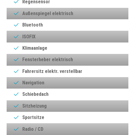
Regensensor
Außenspiegel elektrisch
Bluetooth
ISOFIX
Klimaanlage
Fensterheber elektrisch
Fahrersitz elektr. verstellbar
Navigation
Schiebedach
Sitzheizung
Sportsitze
Radio / CD