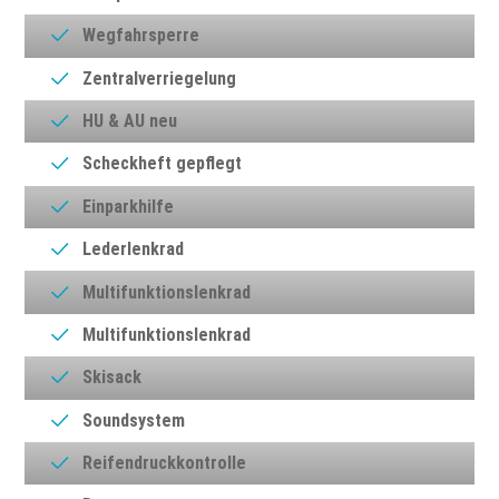
Wegfahrsperre
Zentralverriegelung
HU & AU neu
Scheckheft gepflegt
Einparkhilfe
Lederlenkrad
Multifunktionslenkrad
Multifunktionslenkrad
Skisack
Soundsystem
Reifendruckkontrolle