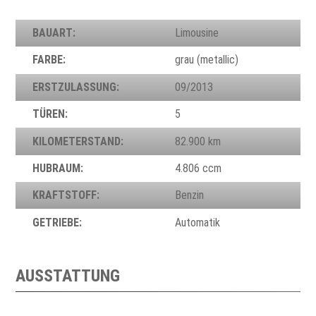
BAUART:
Limousine
FARBE:
grau (metallic)
ERSTZULASSUNG:
09/2013
TÜREN:
5
KILOMETERSTAND:
82.900 km
HUBRAUM:
4.806 ccm
KRAFTSTOFF:
Benzin
GETRIEBE:
Automatik
AUSSTATTUNG