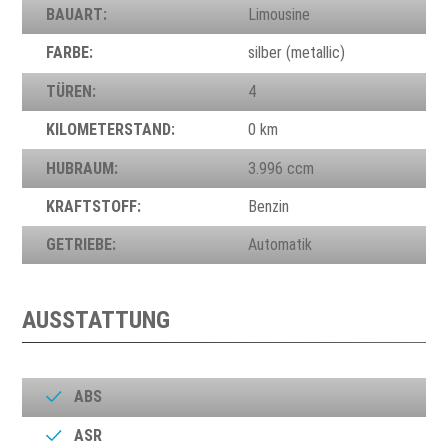
BAUART:
Limousine
FARBE:
silber (metallic)
TÜREN:
4
KILOMETERSTAND:
0 km
HUBRAUM:
3.996 ccm
KRAFTSTOFF:
Benzin
GETRIEBE:
Automatik
AUSSTATTUNG
ABS
ASR