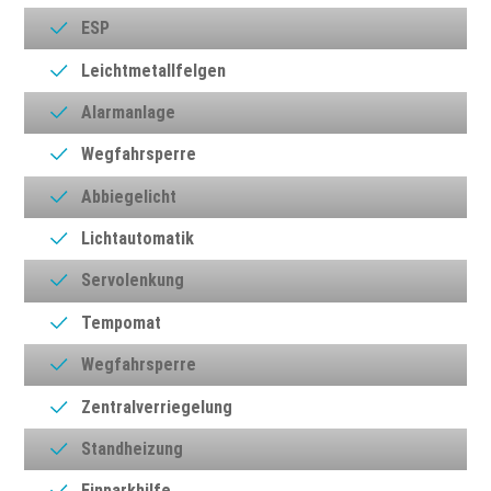
ESP
Leichtmetallfelgen
Alarmanlage
Wegfahrsperre
Abbiegelicht
Lichtautomatik
Servolenkung
Tempomat
Wegfahrsperre
Zentralverriegelung
Standheizung
Einparkhilfe