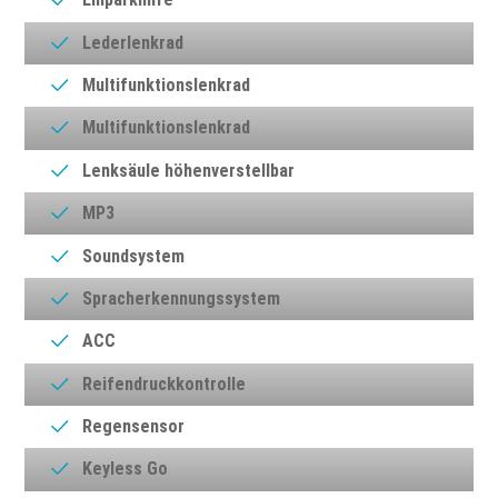
Lederlenkrad
Multifunktionslenkrad
Multifunktionslenkrad
Lenksäule höhenverstellbar
MP3
Soundsystem
Spracherkennungssystem
ACC
Reifendruckkontrolle
Regensensor
Keyless Go