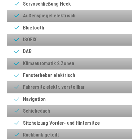
Servoschließung Heck
Außenspiegel elektrisch
Bluetooth
ISOFIX
DAB
Klimaautomatik 2 Zonen
Fensterheber elektrisch
Fahrersitz elektr. verstellbar
Navigation
Schiebedach
Sitzheizung Vorder- und Hintersitze
Rückbank geteilt