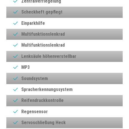
Zentralverriegelung
Scheckheft gepflegt
Einparkhilfe
Multifunktionslenkrad
Multifunktionslenkrad
Lenksäule höhenverstellbar
MP3
Soundsystem
Spracherkennungssystem
Reifendruckkontrolle
Regensensor
Servoschließung Heck