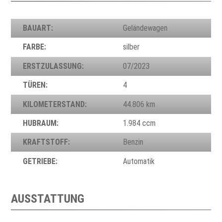
BAUART:
Geländewagen
FARBE:
silber
ERSTZULASSUNG:
07/2023
TÜREN:
4
KILOMETERSTAND:
44.806 km
HUBRAUM:
1.984 ccm
KRAFTSTOFF:
Benzin
GETRIEBE:
Automatik
AUSSTATTUNG