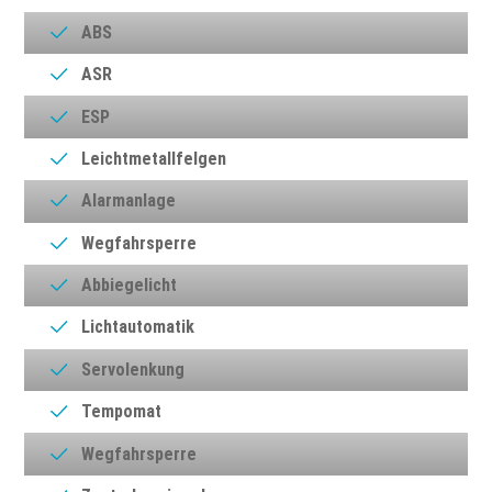
ABS
ASR
ESP
Leichtmetallfelgen
Alarmanlage
Wegfahrsperre
Abbiegelicht
Lichtautomatik
Servolenkung
Tempomat
Wegfahrsperre