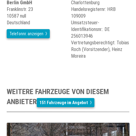
Berlin GmbH
Charlottenburg
Franklinstr. 23
Handelsregisternr: HRB
10587 null
109009
Deutschland
Umsatzsteuer-
Identifikationsnr.: DE
Telefonnr. anzeigen
256013946
Vertretungsberechtigt: Tobias
Roch (Vorsitzender), Heinz
Moreira
WEITERE FAHRZEUGE VON DIESEM
ANBIETER
151 Fahrzeuge im Angebot