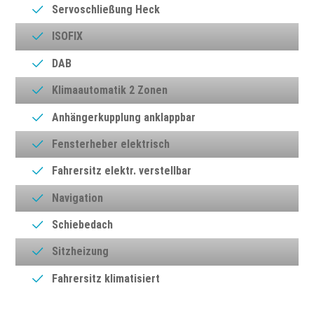
Servoschließung Heck
ISOFIX
DAB
Klimaautomatik 2 Zonen
Anhängerkupplung anklappbar
Fensterheber elektrisch
Fahrersitz elektr. verstellbar
Navigation
Schiebedach
Sitzheizung
Fahrersitz klimatisiert