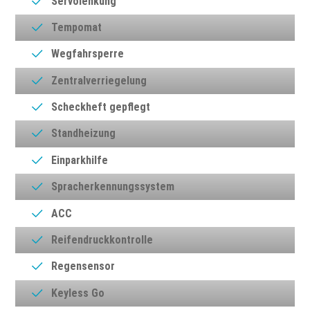
Servolenkung
Tempomat
Wegfahrsperre
Zentralverriegelung
Scheckheft gepflegt
Standheizung
Einparkhilfe
Spracherkennungssystem
ACC
Reifendruckkontrolle
Regensensor
Keyless Go