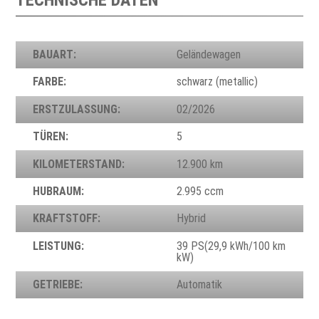
TECHNISCHE DATEN
BAUART:
Geländewagen
FARBE:
schwarz (metallic)
ERSTZULASSUNG:
02/2026
TÜREN:
5
KILOMETERSTAND:
12.900 km
HUBRAUM:
2.995 ccm
KRAFTSTOFF:
Hybrid
LEISTUNG:
39 PS(29,9 kWh/100 km
kW)
GETRIEBE:
Automatik