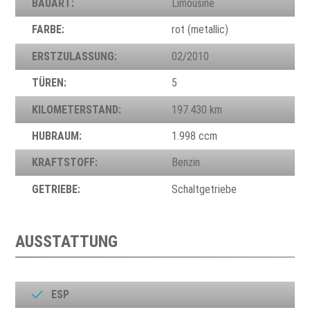
BAUART:
Limousine
FARBE:
rot (metallic)
ERSTZULASSUNG:
02/2010
TÜREN:
5
KILOMETERSTAND:
197.430 km
HUBRAUM:
1.998 ccm
KRAFTSTOFF:
Benzin
GETRIEBE:
Schaltgetriebe
AUSSTATTUNG
ESP