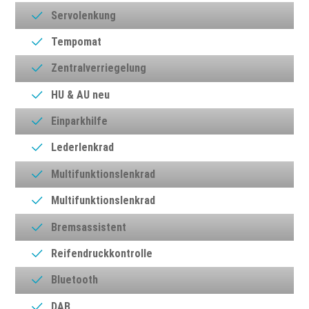
Servolenkung
Tempomat
Zentralverriegelung
HU & AU neu
Einparkhilfe
Lederlenkrad
Multifunktionslenkrad
Multifunktionslenkrad
Bremsassistent
Reifendruckkontrolle
Bluetooth
DAB