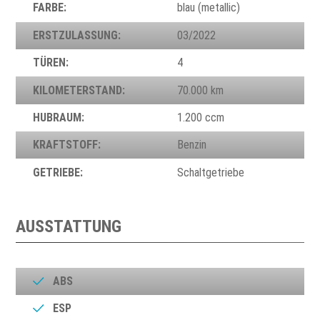
FARBE:
blau (metallic)
ERSTZULASSUNG:
03/2022
TÜREN:
4
KILOMETERSTAND:
70.000 km
HUBRAUM:
1.200 ccm
KRAFTSTOFF:
Benzin
GETRIEBE:
Schaltgetriebe
AUSSTATTUNG
ABS
ESP