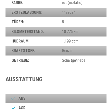
FARBE:
rot (metallic)
ERSTZULASSUNG:
11/2024
TÜREN:
5
KILOMETERSTAND:
10.775 km
HUBRAUM:
1.199 ccm
KRAFTSTOFF:
Benzin
GETRIEBE:
Schaltgetriebe
AUSSTATTUNG
ABS
ASR