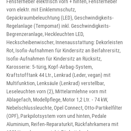
Fensterheber elektrisch vorn + hinten, Fensterheber
vorn elektr. mit Einklemmschutz,
Gepäckraumbeleuchtung (LED), Geschwindigkeits-
Regelanlage (Tempomat) inkl. Geschwindigkeits-
Begrenzeranlage, Heckleuchten LED,
Heckscheibenwischer, Innenausstattung: Dekorleisten
Rot, Isofix-Aufnahmen für Kindersitz an Beifahrersitz,
Isofix-Aufnahmen für Kindersitz an Rücksitz,
Karosserie: 5-türig, Kopf-Airbag-System,
Kraftstofftank 44 Ltr., Lenkrad (Leder, vegan) mit
Multifunktion, Lenksäule (Lenkrad) verstellbar,
Leseleuchten vorn (2), Mittelarmlehne vorn mit
Ablagefach, Modellpflege, Motor 1,2 Ltr. - 74 kW,
Nebelschlussleuchte, Opel Connect, Otto-Partikelfilter
(OPF), Parkpilotsystem vorn und hinten, Pedale
Aluminium, Reifen-Reparaturkit, Rückfahrkamera mit