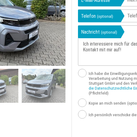
E-Mail-Adresse
Telefon
(optional)
Nachricht
(optional)
Ich habe die Einwilligungser
Verarbeitung und Nutzung me
Stuttgart GmbH und den Ver
die Datenschutzrechtliche Ei
(Pflichtfeld)
Kopie an mich senden
(optio
Ich persönlich verschicke di