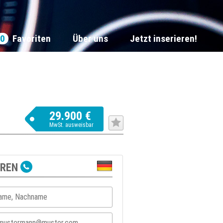
0
Favoriten
Über uns
Jetzt inserieren!
29.900 €
MwSt. ausweisbar
EREN