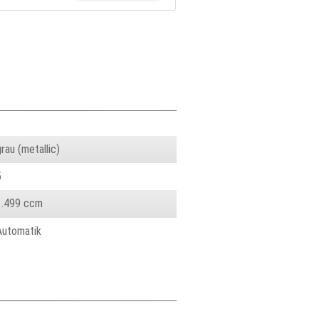
rau (metallic)
5
1.499 ccm
Automatik