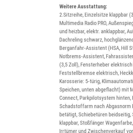
Weitere Ausstattung:
2.Sitzreihe, Einzelsitze klappbar
Multimedia Radio PRO, Außenspiegel
und heizbar, elektr. anklappbar,
Dachreling schwarz, hochglänzend,
Berganfahr-Assistent (HSA, Hill 
Notbrems-Assistent, Fahrassiste
(3,5 Zoll), Fensterheber elektris
Feststellbremse elektrisch, Hec
Karosserie: 5-türig, Klimaautomat
Speichen, unten abgeflacht) mit Mu
Connect, Parkpilotsystem hinten
Schadstoffarm nach Abgasnorm Euro
betätigt, Schiebetüren beidseitig
klappbar, Stoßfänger Wagenfarbe
Irrtümer und Zwischenverkauf vor