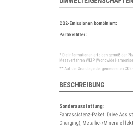
UMWELTEIGENSCHAFTEN
CO2-Emissionen kombiniert:
Partikelfilter:
* Die Informationen erfolgen gemäß der P
Messverfahren WLTP (Worldwide Harmonised 
** Auf der Grundlage der gemessenen CO2-E
BESCHREIBUNG
Sonderausstattung:
Fahrassistenz-Paket: Drive Assis
Charging), Metallic-/Mineraleffek