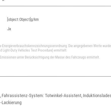
 *
[object Object]g/km
Ja
kw-Energieverbrauchskennzeichnungsverordnung. Die angegebenen Werte wurd
Light-Duty Vehicles Test Procedure) ermittelt.
missionen unter Berücksichtigung der Masse des Fahrzeugs ermittelt.
t, Fahrassistenz-System: Totwinkel-Assistent, Induktionslad
t-Lackierung