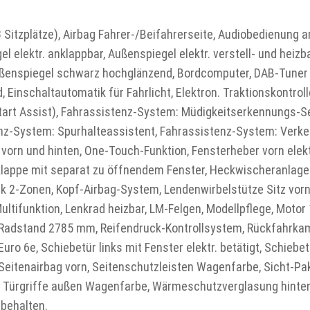
 (3 Sitzplätze), Airbag Fahrer-/Beifahrerseite, Audiobedienun
 elektr. anklappbar, Außenspiegel elektr. verstell- und heizbar
 Außenspiegel schwarz hochglänzend, Bordcomputer, DAB-Tuner 
 Einschaltautomatik für Fahrlicht, Elektron. Traktionskontrol
Start Assist), Fahrassistenz-System: Müdigkeitserkennungs-S
nz-System: Spurhalteassistent, Fahrassistenz-System: Verke
ch vorn und hinten, One-Touch-Funktion, Fensterheber vorn elek
kklappe mit separat zu öffnendem Fenster, Heckwischeranlag
ik 2-Zonen, Kopf-Airbag-System, Lendenwirbelstütze Sitz vorn 
ltifunktion, Lenkrad heizbar, LM-Felgen, Modellpflege, Motor 1
, Radstand 2785 mm, Reifendruck-Kontrollsystem, Rückfahrk
 6e, Schiebetür links mit Fenster elektr. betätigt, Schiebetü
, Seitenairbag vorn, Seitenschutzleisten Wagenfarbe, Sicht-Pak
, Türgriffe außen Wagenfarbe, Wärmeschutzverglasung hinten
behalten.