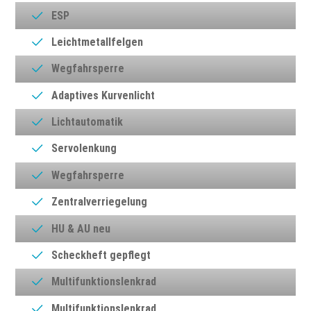
ESP
Leichtmetallfelgen
Wegfahrsperre
Adaptives Kurvenlicht
Lichtautomatik
Servolenkung
Wegfahrsperre
Zentralverriegelung
HU & AU neu
Scheckheft gepflegt
Multifunktionslenkrad
Multifunktionslenkrad