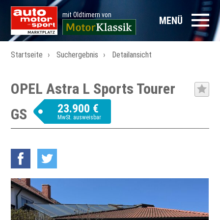
mit Oldtimern von
MENÜ
Startseite
Suchergebnis
Detailansicht
OPEL Astra L Sports Tourer
23.900 €
GS
MwSt. ausweisbar