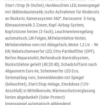
Start-/Stop (8-Stufen), Heckleuchten LED, Innenspiegel
mit Abblendautomatik, Isofix-Aufnahmen für Kindersitz
an Rücksitz, Kamerasystem 360°, Karosserie: 5-türig,
Klimaautomatik 2-Zonen, Kopf-Airbag-System,
Kopfstützen hinten (3-fach), Leuchtweitenregelung
automatisch, LM-Felgen, Mittelarmlehne hinten,
Mittelarmlehne vorn mit Ablagefach, Motor 1,2 Ltr. - 96
kW, Nebelscheinwerfer LED, Otto-Partikelfilter (OPF),
Reifen-Reparaturkit, Reifendruck-Kontrollsystem,
Rücksitzlehne geteilt (40:20:40), Schadstoffarm nach
Abgasnorm Euro 6e, Scheinwerfer LED Eco,
Seitenairbag vorn, Sonnenblenden mit Spiegel
(beleuchtet), Start/Stop-Anlage, Steckdose (12V-
Anschluß) in Mittelkonsole, Wärmeschutzverglasung
hinten abgedunkelt (Solar-Protect)
Innenspiegel automatisch abblendend