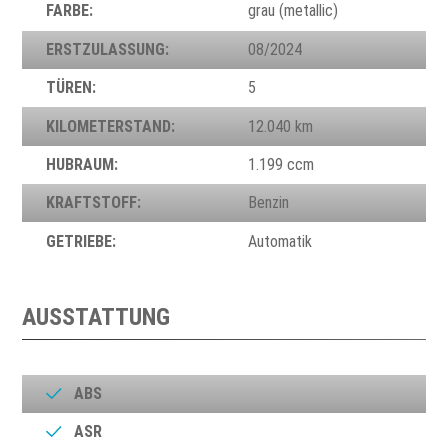
FARBE:
grau (metallic)
ERSTZULASSUNG:
08/2024
TÜREN:
5
KILOMETERSTAND:
12.040 km
HUBRAUM:
1.199 ccm
KRAFTSTOFF:
Benzin
GETRIEBE:
Automatik
AUSSTATTUNG
ABS
ASR