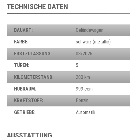
TECHNISCHE DATEN
BAUART:
Geländewagen
FARBE:
schwarz (metallic)
ERSTZULASSUNG:
03/2026
TÜREN:
5
KILOMETERSTAND:
200 km
HUBRAUM:
999 ccm
KRAFTSTOFF:
Benzin
GETRIEBE:
Automatik
AUSSTATTUNG