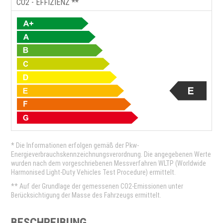
CO2 - EFFIZIENZ **
* Die Informationen erfolgen gemäß der Pkw-
Energieverbrauchskennzeichnungsverordnung. Die angegebenen Werte
wurden nach dem vorgeschriebenen Messverfahren WLTP (Worldwide
Harmonised Light-Duty Vehicles Test Procedure) ermittelt.
** Auf der Grundlage der gemessenen CO2-Emissionen unter
Berücksichtigung der Masse des Fahrzeugs ermittelt.
BESCHREIBUNG