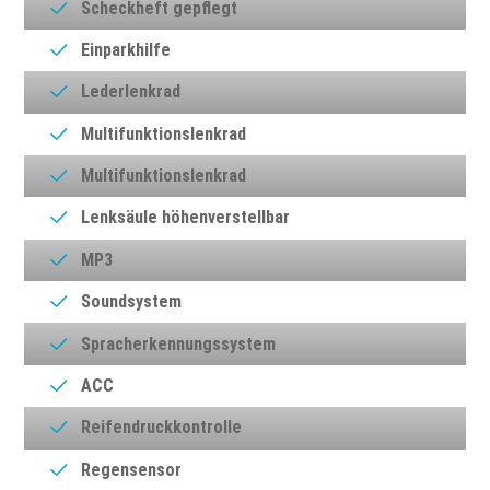
Scheckheft gepflegt
Einparkhilfe
Lederlenkrad
Multifunktionslenkrad
Multifunktionslenkrad
Lenksäule höhenverstellbar
MP3
Soundsystem
Spracherkennungssystem
ACC
Reifendruckkontrolle
Regensensor