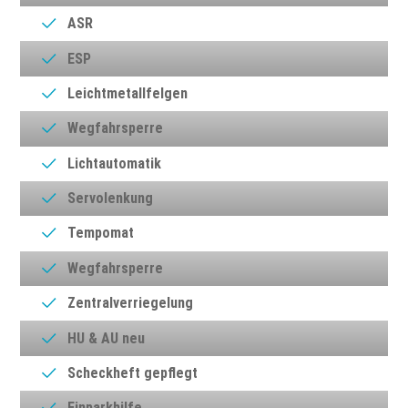
ASR
ESP
Leichtmetallfelgen
Wegfahrsperre
Lichtautomatik
Servolenkung
Tempomat
Wegfahrsperre
Zentralverriegelung
HU & AU neu
Scheckheft gepflegt
Einparkhilfe