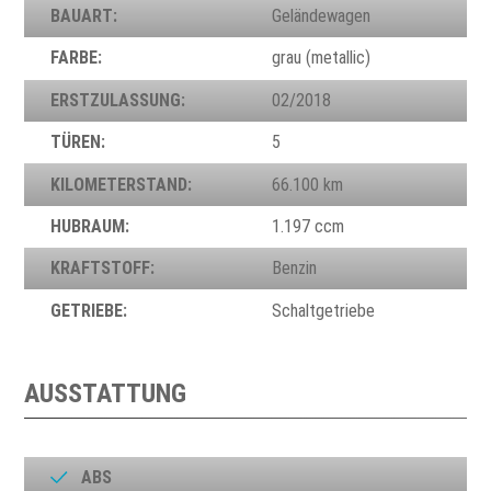
BAUART:
Geländewagen
FARBE:
grau (metallic)
ERSTZULASSUNG:
02/2018
TÜREN:
5
KILOMETERSTAND:
66.100 km
HUBRAUM:
1.197 ccm
KRAFTSTOFF:
Benzin
GETRIEBE:
Schaltgetriebe
AUSSTATTUNG
ABS