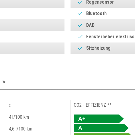
Regensensor
Bluetooth
DAB
Fensterheber elektrisc
Sitzheizung
 *
CO2 - EFFIZIENZ **
C
4 l/100 km
4,6 l/100 km