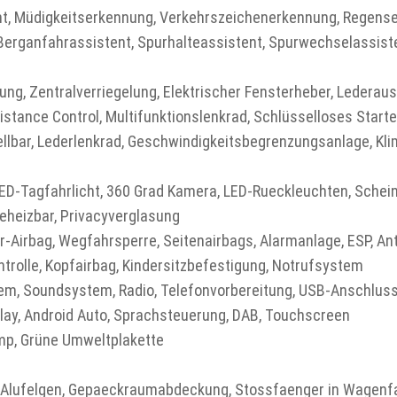
t, Müdigkeitserkennung, Verkehrszeichenerkennung, Regensen
 Berganfahrassistent, Spurhalteassistent, Spurwechselassis
ng, Zentralverriegelung, Elektrischer Fensterheber, Lederaus
tance Control, Multifunktionslenkrad, Schlüsselloses Starte
tellbar, Lederlenkrad, Geschwindigkeitsbegrenzungsanlage, K
D-Tagfahrlicht, 360 Grad Kamera, LED-Rueckleuchten, Schein
eheizbar, Privacyverglasung
r-Airbag, Wegfahrsperre, Seitenairbags, Alarmanlage, ESP, An
ntrolle, Kopfairbag, Kindersitzbefestigung, Notrufsystem
m, Soundsystem, Radio, Telefonvorbereitung, USB-Anschluss,
Play, Android Auto, Sprachsteuerung, DAB, Touchscreen
p, Grüne Umweltplakette
c, Alufelgen, Gepaeckraumabdeckung, Stossfaenger in Wagenfa