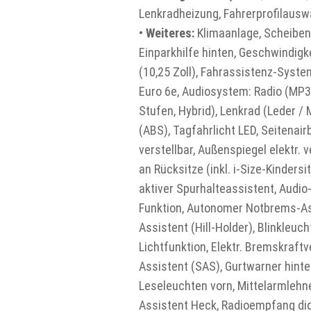
Lenkradheizung, Fahrerprofilaus
•
Weiteres:
Klimaanlage, Scheibenw
Einparkhilfe hinten, Geschwindi
(10,25 Zoll), Fahrassistenz-Syst
Euro 6e, Audiosystem: Radio (MP3,
Stufen, Hybrid), Lenkrad (Leder / 
(ABS), Tagfahrlicht LED, Seitenai
verstellbar, Außenspiegel elektr. 
an Rücksitze (inkl. i-Size-Kinder
aktiver Spurhalteassistent, Audi
Funktion, Autonomer Notbrems-Assi
Assistent (Hill-Holder), Blinkleu
Lichtfunktion, Elektr. Bremskraftv
Assistent (SAS), Gurtwarner hint
Leseleuchten vorn, Mittelarmlehne
Assistent Heck, Radioempfang digit