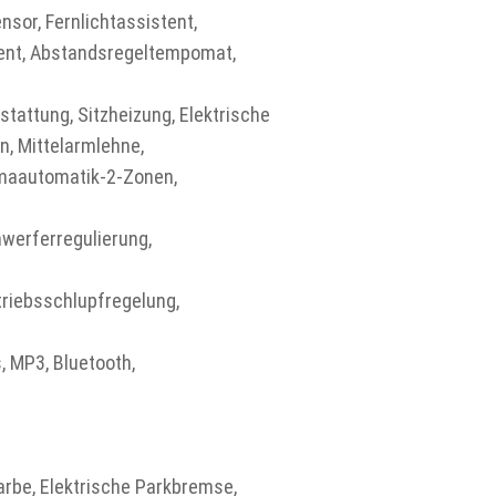
sor, Fernlichtassistent,
tent, Abstandsregeltempomat,
stattung, Sitzheizung, Elektrische
n, Mittelarmlehne,
limaautomatik-2-Zonen,
werferregulierung,
triebsschlupfregelung,
 MP3, Bluetooth,
rbe, Elektrische Parkbremse,