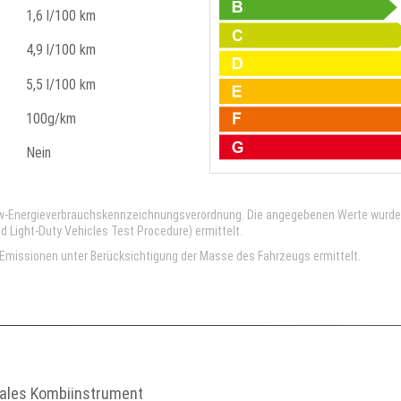
1,6 l/100 km
4,9 l/100 km
5,5 l/100 km
100g/km
Nein
kw-Energieverbrauchskennzeichnungsverordnung. Die angegebenen Werte wurd
Light-Duty Vehicles Test Procedure) ermittelt.
missionen unter Berücksichtigung der Masse des Fahrzeugs ermittelt.
tales Kombiinstrument