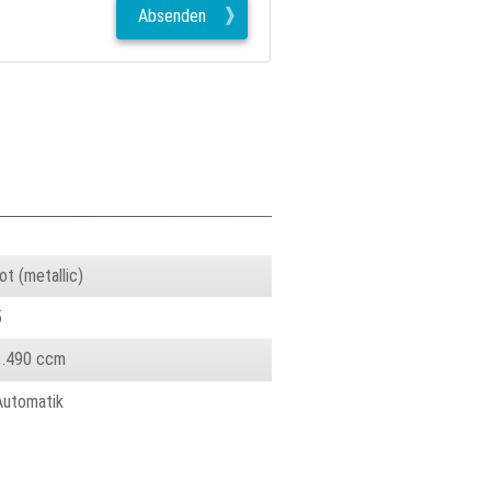
Absenden
ot (metallic)
5
1.490 ccm
Automatik