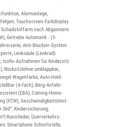
ifunktion, Alarmanlage,
-Felgen, Touchscreen-Farbdisplay
K), Schadstoffarm nach Abgasnorm
W), Getriebe Automatik - (3-
fahrerseite, Anti-Blockier-System
sperre, Lenksäule (Lenkrad)
tz, Isofix-Aufnahmen für Kindersitz
S), Rücksitzlehne umklappbar,
spiegel Wagenfarbe, Auto-Hold-
tellbar (4-fach), Berg-Anfahr-
msassistent (EBA), Coming-Home-
nung (FCW), Geschwindigkeitslimit-
 360°, Kindersicherung,
toff/Kunstleder, Querverkehrs-
orn, Smartphone Schnittstelle,