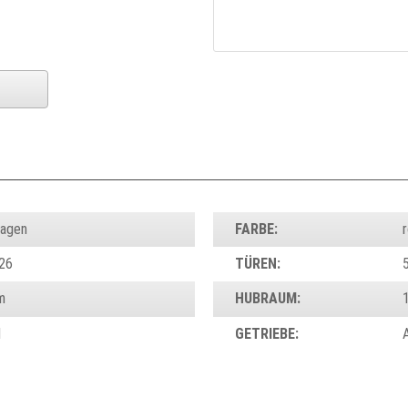
wagen
FARBE:
r
26
TÜREN:
m
HUBRAUM:
d
GETRIEBE: