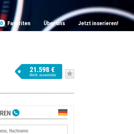
0
Favoriten
Über uns
Jetzt inserieren!
21.598 €
MwSt. ausweisbar
EREN