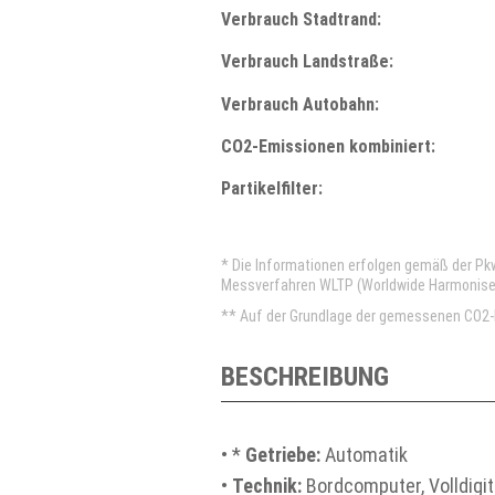
Verbrauch Stadtrand:
Verbrauch Landstraße:
Verbrauch Autobahn:
CO2-Emissionen kombiniert:
Partikelfilter:
* Die Informationen erfolgen gemäß der P
Messverfahren WLTP (Worldwide Harmonised 
** Auf der Grundlage der gemessenen CO2-E
BESCHREIBUNG
• *
Getriebe:
Automatik
•
Technik:
Bordcomputer, Volldigi