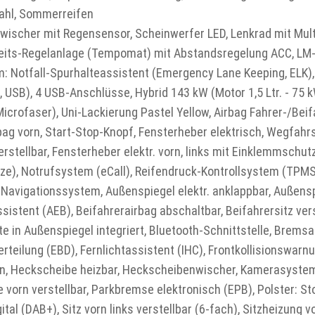
wahl, Sommerreifen
ischer mit Regensensor, Scheinwerfer LED, Lenkrad mit Mult
gkeits-Regelanlage (Tempomat) mit Abstandsregelung ACC, LM
em: Notfall-Spurhalteassistent (Emergency Lane Keeping, EL
 USB), 4 USB-Anschlüsse, Hybrid 143 kW (Motor 1,5 Ltr. - 75 k
Microfaser), Uni-Lackierung Pastel Yellow, Airbag Fahrer-/Bei
rbag vorn, Start-Stop-Knopf, Fensterheber elektrisch, Wegfahr
verstellbar, Fensterheber elektr. vorn, links mit Einklemmschu
sitze), Notrufsystem (eCall), Reifendruck-Kontrollsystem (TPM
o-Navigationssystem, Außenspiegel elektr. anklappbar, Außen
stent (AEB), Beifahrerairbag abschaltbar, Beifahrersitz vers
chte in Außenspiegel integriert, Bluetooth-Schnittstelle, Bre
erteilung (EBD), Fernlichtassistent (IHC), Frontkollisionswar
en, Heckscheibe heizbar, Heckscheibenwischer, Kamerasystem
 vorn verstellbar, Parkbremse elektronisch (EPB), Polster: S
al (DAB+), Sitz vorn links verstellbar (6-fach), Sitzheizung v