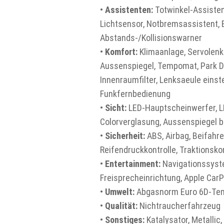
•
Assistenten:
Totwinkel-Assisten
Lichtsensor, Notbremsassistent,
Abstands-/Kollisionswarner
•
Komfort:
Klimaanlage, Servolenku
Aussenspiegel, Tempomat, Park Dis
Innenraumfilter, Lenksaeule eins
Funkfernbedienung
•
Sicht:
LED-Hauptscheinwerfer, LE
Colorverglasung, Aussenspiegel b
•
Sicherheit:
ABS, Airbag, Beifahre
Reifendruckkontrolle, Traktionsko
•
Entertainment:
Navigationssyste
Freisprecheinrichtung, Apple Car
•
Umwelt:
Abgasnorm Euro 6D-Tem
•
Qualität:
Nichtraucherfahrzeug
•
Sonstiges:
Katalysator, Metalli