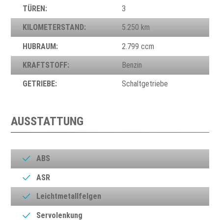
TÜREN:
3
KILOMETERSTAND:
5.250 km
HUBRAUM:
2.799 ccm
KRAFTSTOFF:
Benzin
GETRIEBE:
Schaltgetriebe
AUSSTATTUNG
ABS
ASR
Leichtmetallfelgen
Servolenkung