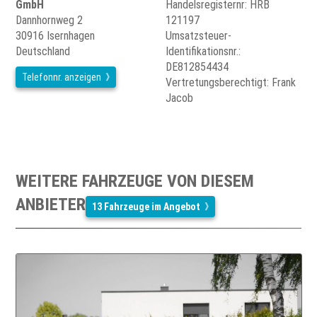
GmbH
Handelsregisternr: HRB
Dannhornweg 2
121197
30916 Isernhagen
Umsatzsteuer-
Deutschland
Identifikationsnr.:
DE812854434
Telefonnr. anzeigen
Vertretungsberechtigt: Frank
Jacob
WEITERE FAHRZEUGE VON DIESEM
ANBIETER
13 Fahrzeuge im Angebot