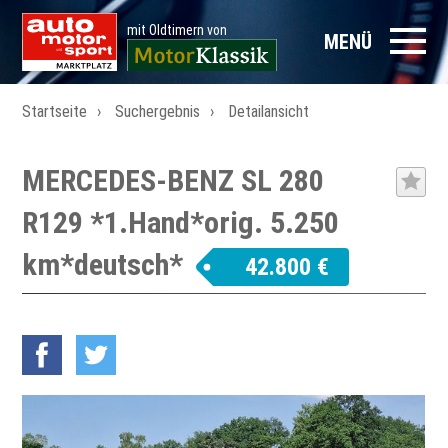
mit Oldtimern von
MENÜ
Startseite
Suchergebnis
Detailansicht
MERCEDES-BENZ SL 280
R129 *1.Hand*orig. 5.250
km*deutsch*
42.800 €