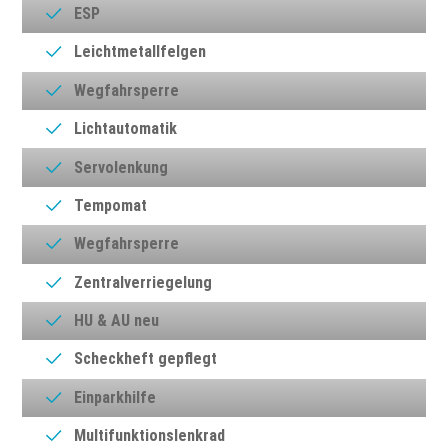
ESP
Leichtmetallfelgen
Wegfahrsperre
Lichtautomatik
Servolenkung
Tempomat
Wegfahrsperre
Zentralverriegelung
HU & AU neu
Scheckheft gepflegt
Einparkhilfe
Multifunktionslenkrad