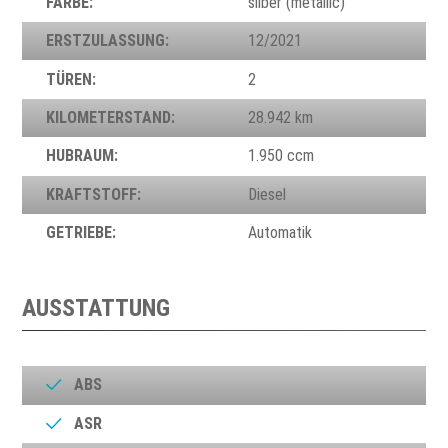
FARBE:
silber (metallic)
ERSTZULASSUNG:
12/2021
TÜREN:
2
KILOMETERSTAND:
28.942 km
HUBRAUM:
1.950 ccm
KRAFTSTOFF:
Diesel
GETRIEBE:
Automatik
AUSSTATTUNG
ABS
ASR