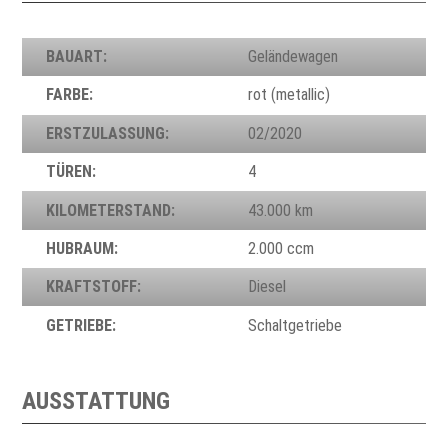
BAUART:
Geländewagen
FARBE:
rot (metallic)
ERSTZULASSUNG:
02/2020
TÜREN:
4
KILOMETERSTAND:
43.000 km
HUBRAUM:
2.000 ccm
KRAFTSTOFF:
Diesel
GETRIEBE:
Schaltgetriebe
AUSSTATTUNG