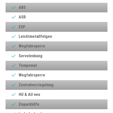
ABS
ASR
ESP
Leichtmetallfelgen
Wegfahrsperre
Servolenkung
Tempomat
Wegfahrsperre
Zentralverriegelung
HU & AU neu
Einparkhilfe