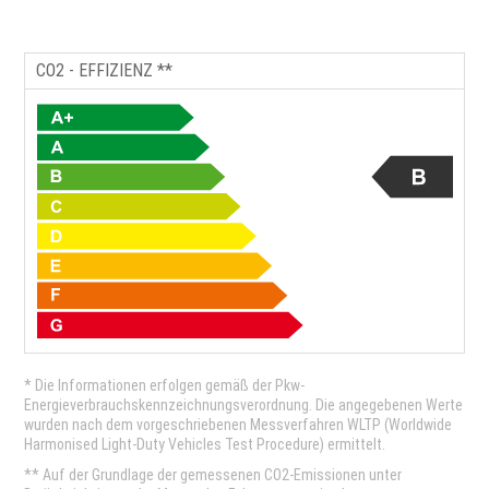
CO2 - EFFIZIENZ **
* Die Informationen erfolgen gemäß der Pkw-
Energieverbrauchskennzeichnungsverordnung. Die angegebenen Werte
wurden nach dem vorgeschriebenen Messverfahren WLTP (Worldwide
Harmonised Light-Duty Vehicles Test Procedure) ermittelt.
** Auf der Grundlage der gemessenen CO2-Emissionen unter