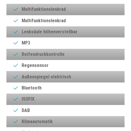
Multifunktionslenkrad
Multifunktionslenkrad
Lenksäule höhenverstellbar
MP3
Reifendruckkontrolle
Regensensor
Außenspiegel elektrisch
Bluetooth
ISOFIX
DAB
Klimaautomatik