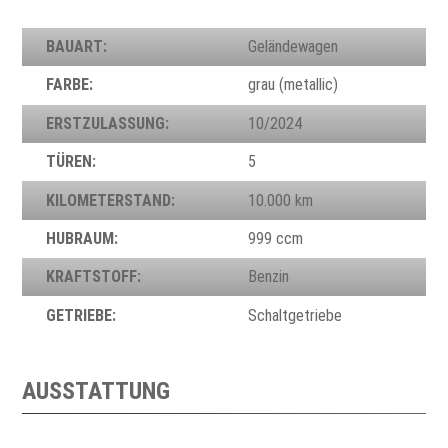
BAUART:
Geländewagen
FARBE:
grau (metallic)
ERSTZULASSUNG:
10/2024
TÜREN:
5
KILOMETERSTAND:
10.000 km
HUBRAUM:
999 ccm
KRAFTSTOFF:
Benzin
GETRIEBE:
Schaltgetriebe
AUSSTATTUNG