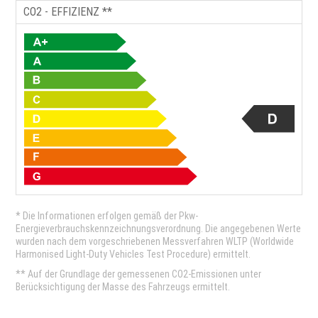
CO2 - EFFIZIENZ **
* Die Informationen erfolgen gemäß der Pkw-
Energieverbrauchskennzeichnungsverordnung. Die angegebenen Werte
wurden nach dem vorgeschriebenen Messverfahren WLTP (Worldwide
Harmonised Light-Duty Vehicles Test Procedure) ermittelt.
** Auf der Grundlage der gemessenen CO2-Emissionen unter
Berücksichtigung der Masse des Fahrzeugs ermittelt.