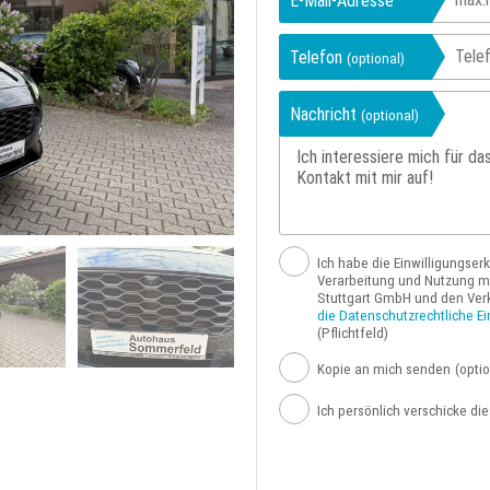
E-Mail-Adresse
Telefon
(optional)
Nachricht
(optional)
Ich habe die Einwilligungser
Verarbeitung und Nutzung me
Stuttgart GmbH und den Ver
die Datenschutzrechtliche Ei
(Pflichtfeld)
Kopie an mich senden
(optio
Ich persönlich verschicke di