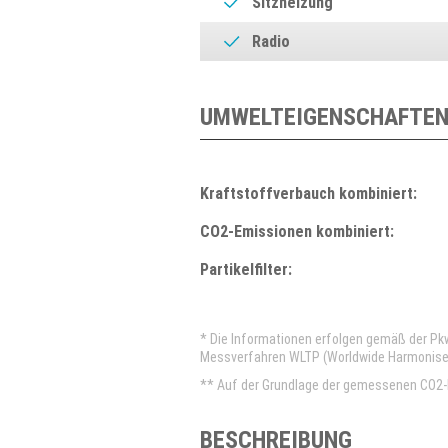
Sitzheizung
Radio
UMWELTEIGENSCHAFTEN
Kraftstoffverbauch kombiniert:
CO2-Emissionen kombiniert:
Partikelfilter:
* Die Informationen erfolgen gemäß der P
Messverfahren WLTP (Worldwide Harmonised 
** Auf der Grundlage der gemessenen CO2-E
BESCHREIBUNG