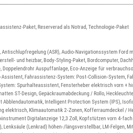
rassistenz-Paket, Reserverad als Notrad, Technologie-Paket
 Antischlupfregelung (ASR), Audio-Navigationssystem Ford mi
verstell- und heizbar, Body-Styling-Paket, Bordcomputer, Dach
, Doppelendrohr Auspuffanlage, Eco-Anzeige für verbrauchso
Assistent, Fahrassistenz-System: Post-Collision-System, Fa
System: Spurhalteassistent, Fensterheber elektrisch vorn + h
ßmatten ST-Design, Gepäckraumabdeckung / Rollo, Heckleuchte
t Abblendautomatik, Intelligent Protection System (IPS), Isof
ung elektrisch, Klimaautomatik 2-Zonen, Kofferraumdeckel / He
instrument Digitalanzeige 12,3 Zoll, Kopfstützen vorn 4-fach 
), Lenksäule (Lenkrad) höhen-/längsverstellbar, LM-Felgen, Mit