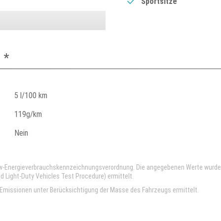
Sportsitze
 *
5 l/100 km
119g/km
Nein
kw-Energieverbrauchskennzeichnungsverordnung. Die angegebenen Werte wurd
Light-Duty Vehicles Test Procedure) ermittelt.
missionen unter Berücksichtigung der Masse des Fahrzeugs ermittelt.