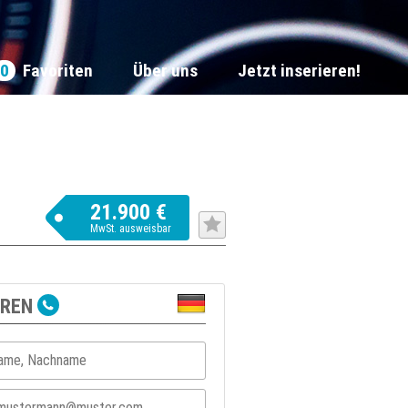
0
Favoriten
Über uns
Jetzt inserieren!
21.900 €
MwSt. ausweisbar
EREN