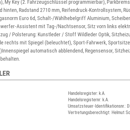
, My Key (2. Fahrzeugschlüssel programmierbar), Parkbremse
d hinten, Radstand 2710 mm, Reifendruck-Kontrollsystem, Rück
gasnorm Euro 6d, Schalt-/Wählhebelgriff Aluminium, Scheib
erfer-Assistent mit Tag-/Nachtsensor, Sitz vorn links elektr. 
ezug / Polsterung: Kunstleder / Stoff Wildleder Optik, Sitzhei
e rechts mit Spiegel (beleuchtet), Sport-Fahrwerk, Sportsitz
s)Innenspiegel automatisch abblendend, Regensensor, Sitzhei
behalten.
LER
Handelsregister: k.A.
Handelsregisternr: k.A.
Umsatzsteuer-Identifikationsnr.:
Vertretungsberechtigt: Helmut S