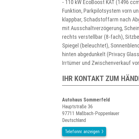
- 110 kW EcoBoost KAT (1496 ccm)
Funktion, Parkpilotsystem vorn un
klappbar, Schadstoffarm nach Ab
mit Ausschaltverzögerung, Scheinw
rechts verstellbar (8-fach), Sitzb
Spiegel (beleuchtet), Sonnenblend
hinten abgedunkelt (Privacy Glas
Irrtümer und Zwischenverkauf vor
IHR KONTAKT ZUM HÄND
Autohaus Sommerfeld
Hauptstraße 36
97711 Maßbach-Poppenlauer
Deutschland
Telefonnr. anzeigen