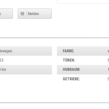
n
Melden
dewagen
FARBE:
23
TÜREN:
0 km
HUBRAUM:
n
GETRIEBE: