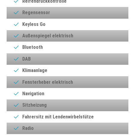
Reifendruckkontrolle
Regensensor
Keyless Go
Außenspiegel elektrisch
Bluetooth
DAB
Klimaanlage
Fensterheber elektrisch
Navigation
Sitzheizung
Fahrersitz mit Lendenwirbelstütze
Radio