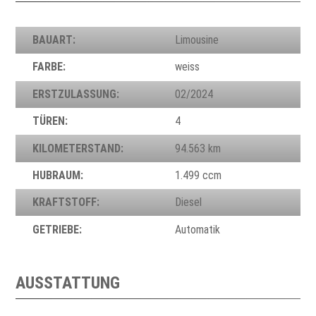
BAUART:
Limousine
FARBE:
weiss
ERSTZULASSUNG:
02/2024
TÜREN:
4
KILOMETERSTAND:
94.563 km
HUBRAUM:
1.499 ccm
KRAFTSTOFF:
Diesel
GETRIEBE:
Automatik
AUSSTATTUNG