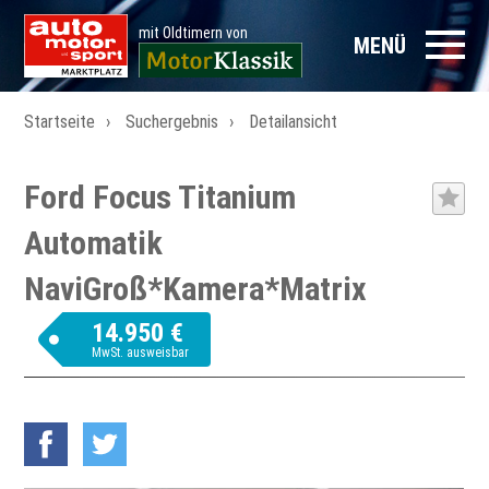
mit Oldtimern von
MENÜ
Startseite
Suchergebnis
Detailansicht
Ford Focus Titanium
Automatik
NaviGroß*Kamera*Matrix
14.950 €
MwSt. ausweisbar