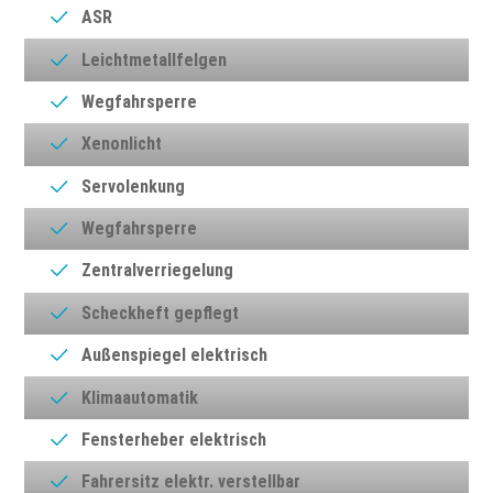
ASR
Leichtmetallfelgen
Wegfahrsperre
Xenonlicht
Servolenkung
Wegfahrsperre
Zentralverriegelung
Scheckheft gepflegt
Außenspiegel elektrisch
Klimaautomatik
Fensterheber elektrisch
Fahrersitz elektr. verstellbar