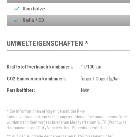
Sportsitze
Radio / CD
UMWELTEIGENSCHAFTEN *
Kraftstoffverbauch kombiniert:
1 l/100 km
CO2-Emissionen kombiniert:
[object Object]g/km
Partikelfilter:
Nein
* Die Informationen erfolgen gemäß der Pkw-
Energieverbrauchskennzeichnungsverordnung. Die angegebenen Werte
wurden nach dem vorgeschriebenen Messverfahren WLTP (Worldwide
Harmonised Light-Duty Vehicles Test Procedure) ermittelt.
** Auf der Grundlage der gemessenen CO2-Emissionen unter