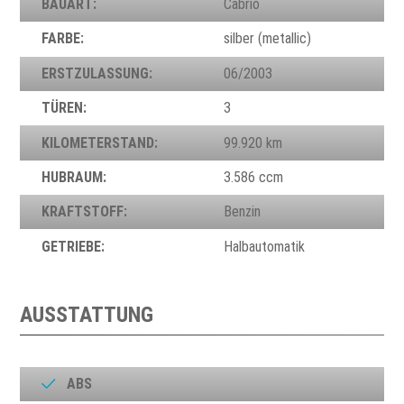
BAUART:
Cabrio
FARBE:
silber (metallic)
ERSTZULASSUNG:
06/2003
TÜREN:
3
KILOMETERSTAND:
99.920 km
HUBRAUM:
3.586 ccm
KRAFTSTOFF:
Benzin
GETRIEBE:
Halbautomatik
AUSSTATTUNG
ABS