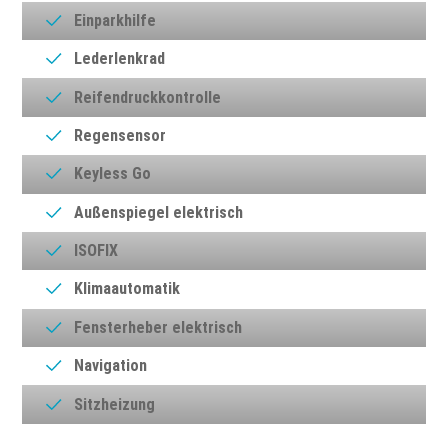
Einparkhilfe
Lederlenkrad
Reifendruckkontrolle
Regensensor
Keyless Go
Außenspiegel elektrisch
ISOFIX
Klimaautomatik
Fensterheber elektrisch
Navigation
Sitzheizung