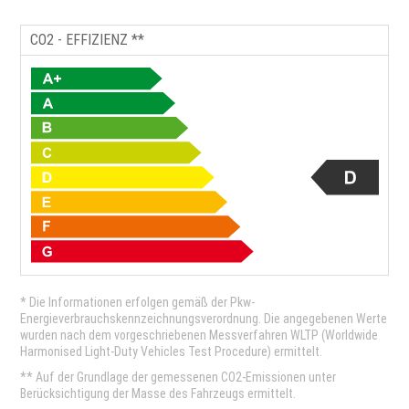
CO2 - EFFIZIENZ **
* Die Informationen erfolgen gemäß der Pkw-
Energieverbrauchskennzeichnungsverordnung. Die angegebenen Werte
wurden nach dem vorgeschriebenen Messverfahren WLTP (Worldwide
Harmonised Light-Duty Vehicles Test Procedure) ermittelt.
** Auf der Grundlage der gemessenen CO2-Emissionen unter
Berücksichtigung der Masse des Fahrzeugs ermittelt.