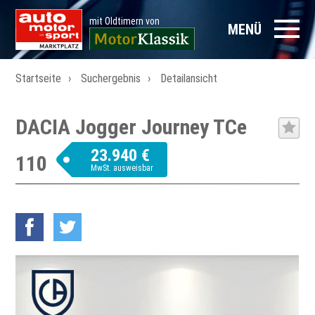
mit Oldtimern von
MENÜ
Startseite
Suchergebnis
Detailansicht
DACIA Jogger Journey TCe
23.940 €
110
MwSt. ausweisbar