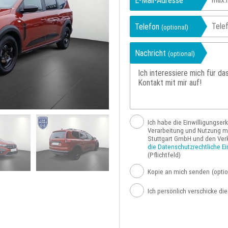
E-Mail-Adresse
Telefon
(optional)
Nachricht
(optional)
Ich habe die Einwilligungser
Verarbeitung und Nutzung me
Stuttgart GmbH und den Ver
die Datenschutzrechtliche Ei
(Pflichtfeld)
Kopie an mich senden
(optio
Ich persönlich verschicke di