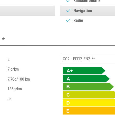
Klimaautomatik
Navigation
Radio
 *
CO2 - EFFIZIENZ **
E
7 g/km
7,70g/100 km
136g/km
Ja