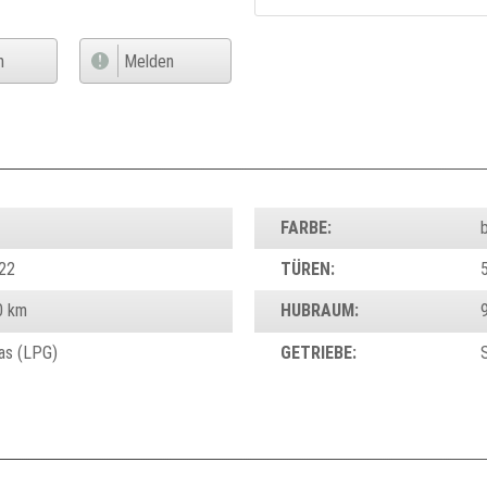
n
Melden
FARBE:
b
22
TÜREN:
0 km
HUBRAUM:
as (LPG)
GETRIEBE: