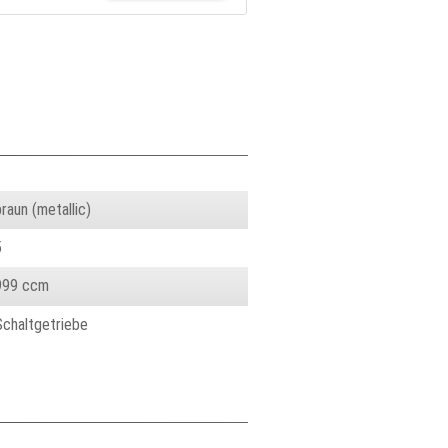
raun (metallic)
5
999 ccm
Schaltgetriebe