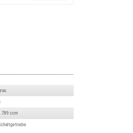
grau
5
1.789 ccm
Schaltgetriebe