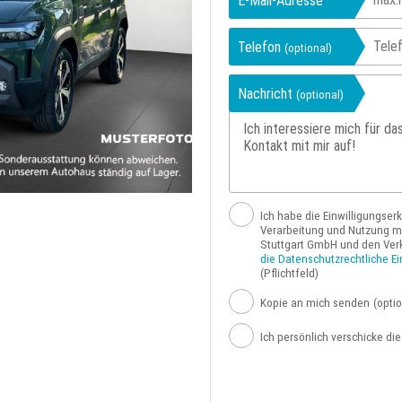
E-Mail-Adresse
Telefon
(optional)
Nachricht
(optional)
Ich habe die Einwilligungser
Verarbeitung und Nutzung me
Stuttgart GmbH und den Ver
die Datenschutzrechtliche Ei
(Pflichtfeld)
Kopie an mich senden
(optio
Ich persönlich verschicke di