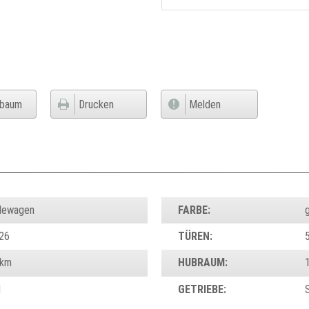
nbaum
Drucken
Melden
dewagen
FARBE:
26
TÜREN:
 km
HUBRAUM:
d
GETRIEBE: