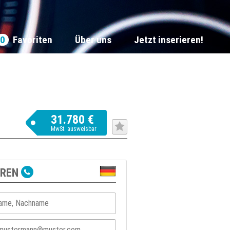
0
Favoriten
Über uns
Jetzt inserieren!
31.780 €
MwSt. ausweisbar
EREN