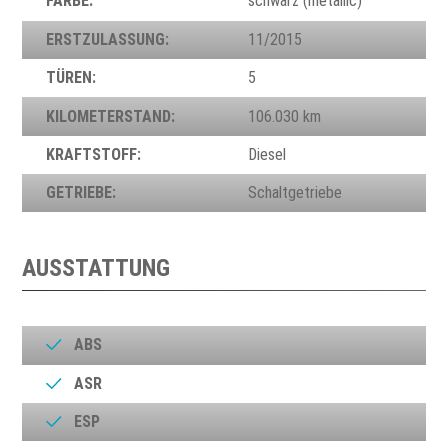
FARBE:
schwarz (metallic)
ERSTZULASSUNG:
11/2015
TÜREN:
5
KILOMETERSTAND:
106.030 km
KRAFTSTOFF:
Diesel
GETRIEBE:
Schaltgetriebe
AUSSTATTUNG
ABS
ASR
ESP