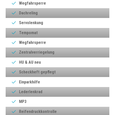
Wegfahrsperre
Dachreling
Servolenkung
Tempomat
Wegfahrsperre
Zentralverriegelung
HU & AU neu
Scheckheft gepflegt
Einparkhilfe
Lederlenkrad
MP3
Reifendruckkontrolle