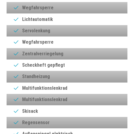
Wegfahrsperre
Lichtautomatik
Servolenkung
Wegfahrsperre
Zentralverriegelung
Scheckheft gepflegt
Standheizung
Multifunktionslenkrad
Multifunktionslenkrad
Skisack
Regensensor
Außenspiegel elektrisch