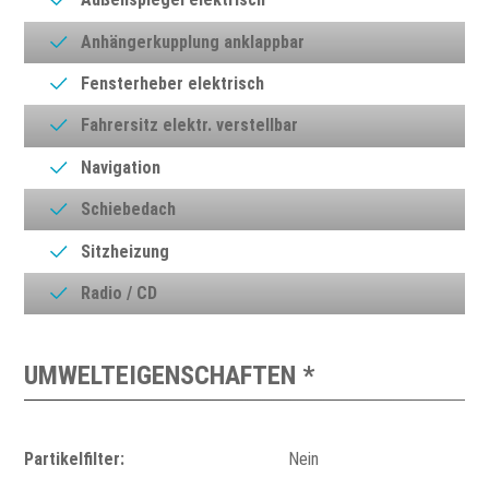
Anhängerkupplung anklappbar
Fensterheber elektrisch
Fahrersitz elektr. verstellbar
Navigation
Schiebedach
Sitzheizung
Radio / CD
UMWELTEIGENSCHAFTEN *
Partikelfilter:
Nein