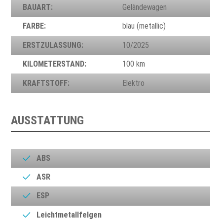
BAUART:
Geländewagen
FARBE:
blau (metallic)
ERSTZULASSUNG:
10/2025
KILOMETERSTAND:
100 km
KRAFTSTOFF:
Elektro
AUSSTATTUNG
ABS
ASR
ESP
Leichtmetallfelgen