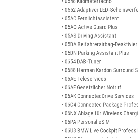
• 0548 Kilometertacho
• 0552 Adaptiver LED-Scheinwerf
• 05AC Fernlichtassistent
• 05AQ Active Guard Plus
• 05AS Driving Assistant
• 05DA Beifahrerairbag-Deaktivie
• 05DN Parking Assistant Plus
• 0654 DAB-Tuner
• 0688 Harman Kardon Surround 
• 06AE Teleservices
• 06AF Gesetzlicher Notruf
• 06AK ConnectedDrive Services
• 06C4 Connected Package Profes
• 06NX Ablage für Wireless Charg
• 06PA Personal eSIM
• 06U3 BMW Live Cockpit Professi