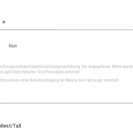
 *
Nein
kw-Energieverbrauchskennzeichnungsverordnung. Die angegebenen Werte wurd
Light-Duty Vehicles Test Procedure) ermittelt.
missionen unter Berücksichtigung der Masse des Fahrzeugs ermittelt.
l Mwst/TaX