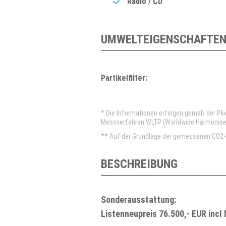
Radio / CD
UMWELTEIGENSCHAFTEN
Partikelfilter:
* Die Informationen erfolgen gemäß der P
Messverfahren WLTP (Worldwide Harmonised 
** Auf der Grundlage der gemessenen CO2-E
BESCHREIBUNG
Sonderausstattung:
Listenneupreis 76.500,- EUR inc