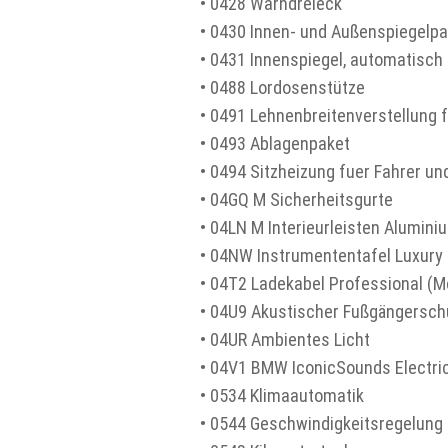
• 0428 Warndreieck
• 0430 Innen- und Außenspiegelpa
• 0431 Innenspiegel, automatisch
• 0488 Lordosenstütze
• 0491 Lehnenbreitenverstellung f
• 0493 Ablagenpaket
• 0494 Sitzheizung fuer Fahrer un
• 04GQ M Sicherheitsgurte
• 04LN M Interieurleisten Alumini
• 04NW Instrumententafel Luxury
• 04T2 Ladekabel Professional (M
• 04U9 Akustischer Fußgängersch
• 04UR Ambientes Licht
• 04V1 BMW IconicSounds Electri
• 0534 Klimaautomatik
• 0544 Geschwindigkeitsregelung