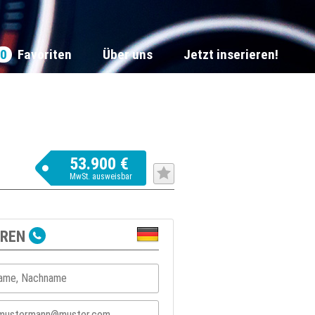
0
Favoriten
Über uns
Jetzt inserieren!
53.900 €
MwSt. ausweisbar
EREN