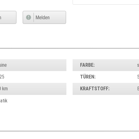
n
Melden
sine
FARBE:
25
TÜREN:
0 km
KRAFTSTOFF:
atik