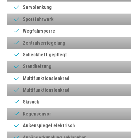
Servolenkung
Sportfahrwerk
Wegfahrsperre
Zentralverriegelung
Scheckheft gepflegt
Standheizung
Multifunktionslenkrad
Multifunktionslenkrad
Skisack
Regensensor
Außenspiegel elektrisch
Anhängerkupplung anklappbar