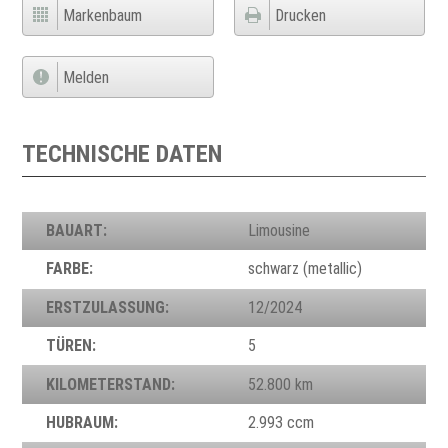
Markenbaum
Drucken
Melden
TECHNISCHE DATEN
BAUART:
Limousine
FARBE:
schwarz (metallic)
ERSTZULASSUNG:
12/2024
TÜREN:
5
KILOMETERSTAND:
52.800 km
HUBRAUM:
2.993 ccm