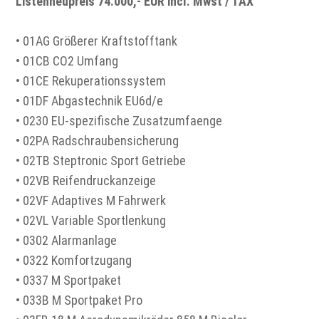
Listenneupreis 74.000,- EUR incl. Mwst / TAX
• 01AG Größerer Kraftstofftank
• 01CB CO2 Umfang
• 01CE Rekuperationssystem
• 01DF Abgastechnik EU6d/e
• 0230 EU-spezifische Zusatzumfaenge
• 02PA Radschraubensicherung
• 02TB Steptronic Sport Getriebe
• 02VB Reifendruckanzeige
• 02VF Adaptives M Fahrwerk
• 02VL Variable Sportlenkung
• 0302 Alarmanlage
• 0322 Komfortzugang
• 0337 M Sportpaket
• 033B M Sportpaket Pro