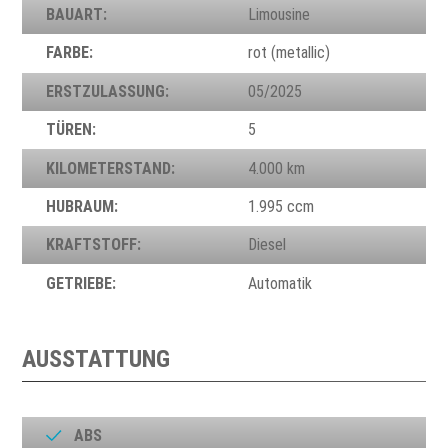
BAUART:
Limousine
FARBE:
rot (metallic)
ERSTZULASSUNG:
05/2025
TÜREN:
5
KILOMETERSTAND:
4.000 km
HUBRAUM:
1.995 ccm
KRAFTSTOFF:
Diesel
GETRIEBE:
Automatik
AUSSTATTUNG
ABS