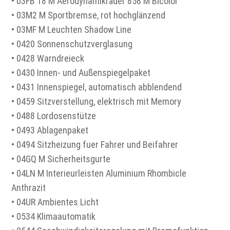
• 03FB 18 M Aerodynamikräder 858 M Bicolor
• 03M2 M Sportbremse, rot hochglänzend
• 03MF M Leuchten Shadow Line
• 0420 Sonnenschutzverglasung
• 0428 Warndreieck
• 0430 Innen- und Außenspiegelpaket
• 0431 Innenspiegel, automatisch abblendend
• 0459 Sitzverstellung, elektrisch mit Memory
• 0488 Lordosenstütze
• 0493 Ablagenpaket
• 0494 Sitzheizung fuer Fahrer und Beifahrer
• 04GQ M Sicherheitsgurte
• 04LN M Interieurleisten Aluminium Rhombicle
Anthrazit
• 04UR Ambientes Licht
• 0534 Klimaautomatik