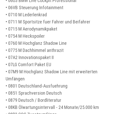
• 06U3 BMW Live Cockpit Professional
• 06VB Steuerung Infotainment
• 0710 M Lederlenkrad
• 0711 M Sportsitze fuer Fahrer und Beifahrer
• 0715 M Aerodynamikpaket
• 0754 M Heckspoiler
• 0760 M Hochglanz Shadow Line
• 0775 M Dachhimmel anthrazit
• 07A2 Innovationspaket II
• 07LG Comfort Paket EU
• 07M9 M Hochglanz Shadow Line mit erweiterten
Umfängen
• 0801 Deutschland-Ausfuehrung
• 0851 Sprachversion Deutsch
• 0879 Deutsch / Bordliteratur
• 08KB Ölwartungsintervall - 24 Monate/25.000 km