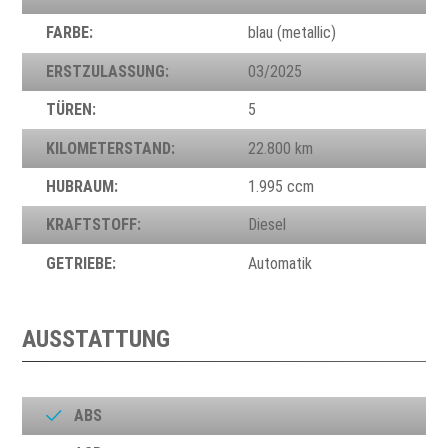
FARBE:
blau (metallic)
ERSTZULASSUNG:
03/2025
TÜREN:
5
KILOMETERSTAND:
22.800 km
HUBRAUM:
1.995 ccm
KRAFTSTOFF:
Diesel
GETRIEBE:
Automatik
AUSSTATTUNG
ABS