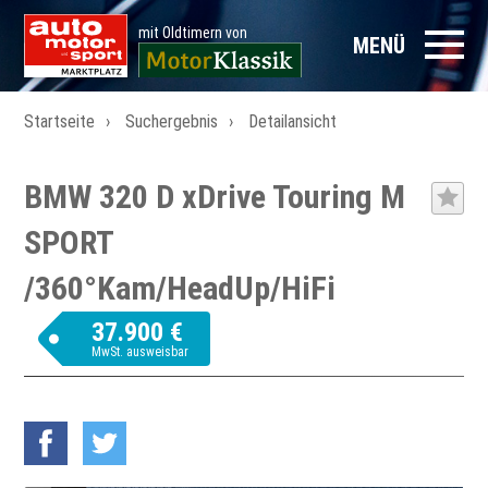
mit Oldtimern von
MENÜ
Startseite
Suchergebnis
Detailansicht
BMW 320 D xDrive Touring M
SPORT
/360°Kam/HeadUp/HiFi
37.900 €
MwSt. ausweisbar