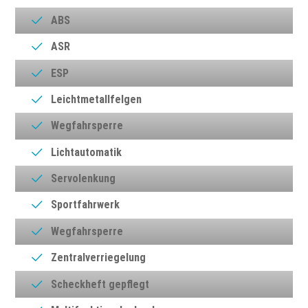
ABS
ASR
ESP
Leichtmetallfelgen
Wegfahrsperre
Lichtautomatik
Servolenkung
Sportfahrwerk
Wegfahrsperre
Zentralverriegelung
Scheckheft gepflegt