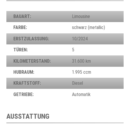
BAUART:
Limousine
FARBE:
schwarz (metallic)
ERSTZULASSUNG:
10/2024
TÜREN:
5
KILOMETERSTAND:
31.600 km
HUBRAUM:
1.995 ccm
KRAFTSTOFF:
Diesel
GETRIEBE:
Automatik
AUSSTATTUNG