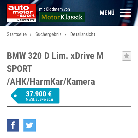
mit Oldtimern von
MENÜ
Startseite
Suchergebnis
Detailansicht
BMW 320 D Lim. xDrive M
SPORT
/AHK/HarmKar/Kamera
37.900 €
MwSt. ausweisbar