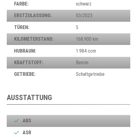
FARBE:
schwarz
ERSTZULASSUNG:
03/2023
TÜREN:
5
KILOMETERSTAND:
168.900 km
HUBRAUM:
1.984 ccm
KRAFTSTOFF:
Benzin
GETRIEBE:
Schaltgetriebe
AUSSTATTUNG
ABS
ASR