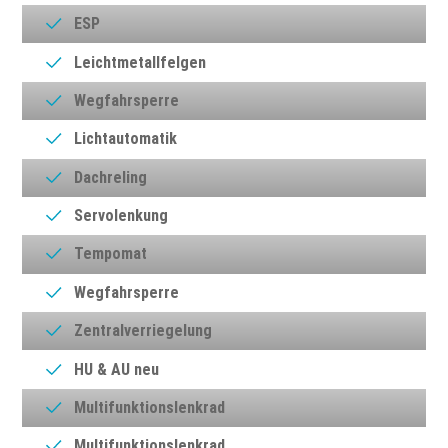
ESP
Leichtmetallfelgen
Wegfahrsperre
Lichtautomatik
Dachreling
Servolenkung
Tempomat
Wegfahrsperre
Zentralverriegelung
HU & AU neu
Multifunktionslenkrad
Multifunktionslenkrad