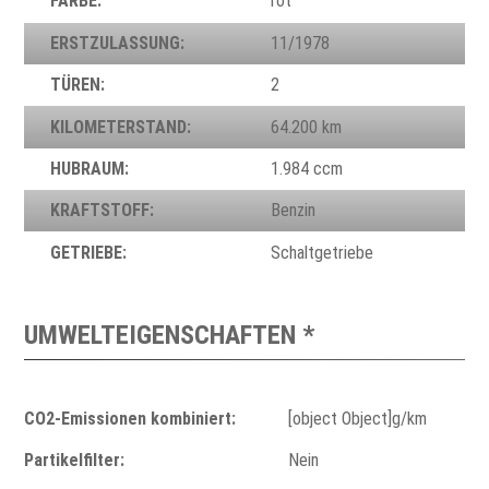
FARBE:
rot
ERSTZULASSUNG:
11/1978
TÜREN:
2
KILOMETERSTAND:
64.200 km
HUBRAUM:
1.984 ccm
KRAFTSTOFF:
Benzin
GETRIEBE:
Schaltgetriebe
UMWELTEIGENSCHAFTEN *
CO2-Emissionen kombiniert:
[object Object]g/km
Partikelfilter:
Nein