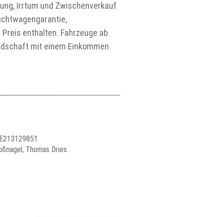
rung, Irrtum und Zwischenverkauf
auchtwagengarantie,
 Preis enthalten. Fahrzeuge ab
undschaft mit einem Einkommen
 DE213129851
oßnagel, Thomas Dries