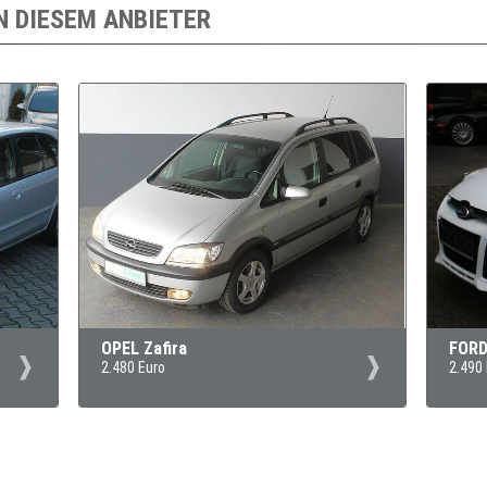
N DIESEM ANBIETER
OPEL Zafira
FORD
2.480 Euro
2.490