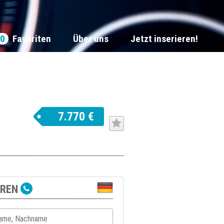
0
Favoriten
Über uns
Jetzt inserieren!
7.770 €
EREN