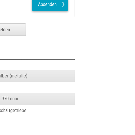
Absenden
elden
ilber (metallic)
3
1.970 ccm
Schaltgetriebe