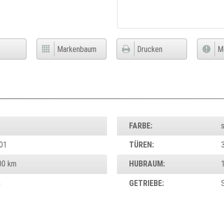
Markenbaum
Drucken
M
FARBE:
s
01
TÜREN:
00 km
HUBRAUM:
n
GETRIEBE: