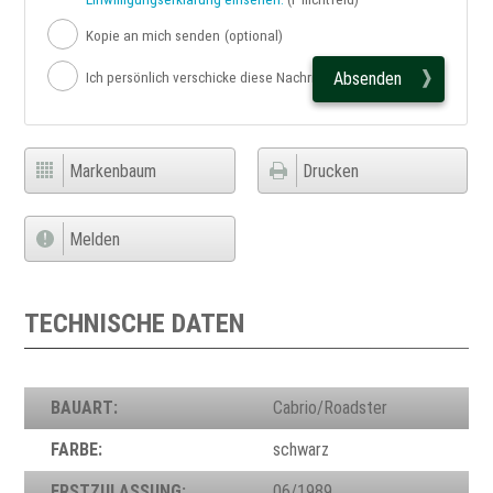
Kopie an mich senden
(optional)
Absenden
Ich persönlich verschicke diese Nachricht
Markenbaum
Drucken
Melden
TECHNISCHE DATEN
BAUART:
Cabrio/Roadster
FARBE:
schwarz
ERSTZULASSUNG:
06/1989